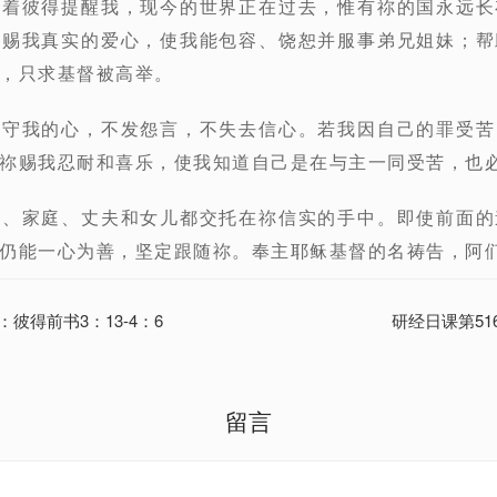
借着彼得提醒我，现今的世界正在过去，惟有祢的国永远长
；赐我真实的爱心，使我能包容、饶恕并服事弟兄姐妹；帮
，只求基督被高举。
保守我的心，不发怨言，不失去信心。若我因自己的罪受苦
祢赐我忍耐和喜乐，使我知道自己是在与主一同受苦，也
命、家庭、丈夫和女儿都交托在祢信实的手中。即使前面的
仍能一心为善，坚定跟随祢。奉主耶稣基督的名祷告，阿
：彼得前书3：13-4：6
研经日课第51
留言