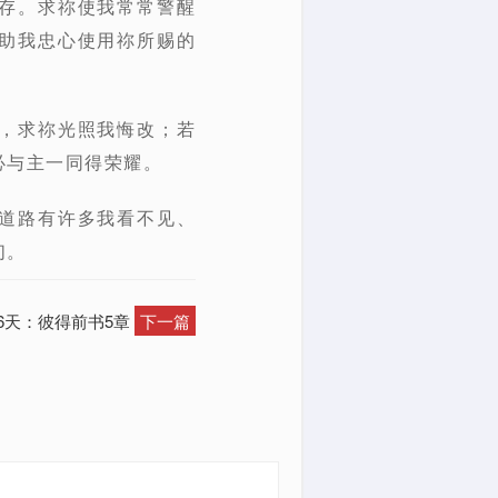
存。求祢使我常常警醒
助我忠心使用祢所赐的
，求祢光照我悔改；若
必与主一同得荣耀。
道路有许多我看不见、
们。
6天：彼得前书5章
下一篇