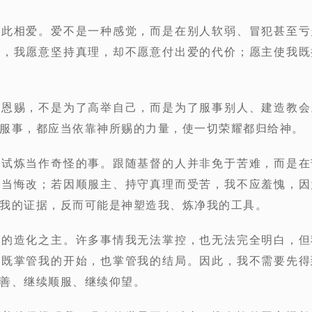
彼此相爱。爱不是一种感觉，而是在别人软弱、冒犯甚至亏
候，我愿意坚持真理，却不愿意付出爱的代价；愿主使我既
的恩赐，不是为了高举自己，而是为了服事别人、建造教会
服事，都应当依靠神所赐的力量，使一切荣耀都归给神。
把试炼当作奇怪的事。跟随基督的人并非免于苦难，而是在
我当悔改；若因顺服主、持守真理而受苦，我不应羞愧，因
我的证据，反而可能是神塑造我、炼净我的工具。
实的造化之主。许多事情我无法掌控，也无法完全明白，但
祂既掌管我的开始，也掌管我的结局。因此，我不需要先得
善、继续顺服、继续仰望。