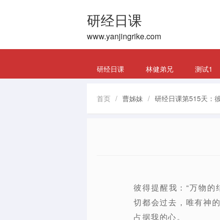
研经日课
www.yanjingrike.com
研经日课
林健弟兄
测试1
首页
/
曹姊妹
/
研经日课第515天：彼
彼得提醒我：“万物的
切都会过去，唯有神
占据我的心。