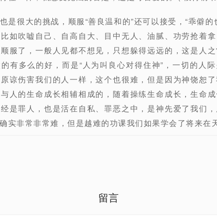
也是很大的挑战，顺服“善良温和的”还可以接受，“乖僻的
，比如吹嘘自己、自高自大、目中无人、油腻、功劳抢着拿
说顺服了，一般人见都不想见，只想躲得远远的，这是人之
的有多么的好，而是“人为叫良心对得住神”，一切的人
要原谅伤害我们的人一样，这个也很难，但是因为神饶恕了
是与人的生命成长相辅相成的，随着操练生命成长，生命成
曾经是罪人，也是活在自私、罪恶之中，是神先爱了我们，
确实非常非常难，但是越难的功课我们如果学会了将来在
留言