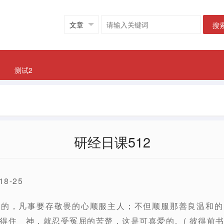
搜
测试2
研经日课512
8-25
人的，凡事要存敬畏的心顺服主人；不但顺服那善良温和的
住 神，就忍受冤屈的苦楚，这是可喜爱的。( 彼得前书 2:1