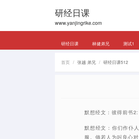
研经日课
www.yanjingrike.com
研经日课
林健弟兄
测试1
首页
/
张越 弟兄
/
研经日课512
默想经文：彼得前书2:1
默想经文：你们作仆
服。倘若人为叫良心对得