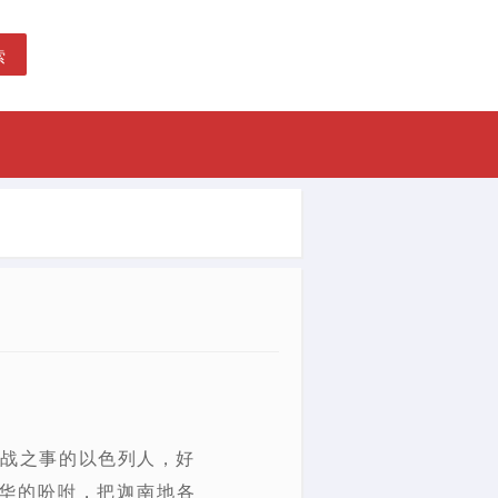
索
争战之事的以色列人，好
华的吩咐，把迦南地各