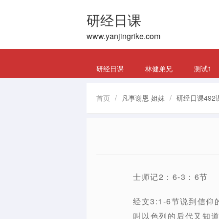
研经日课
www.yanjingrike.com
研经日课
林健弟兄
测试1
首页
/
凡事谢恩 姐妹
/
研经日课492
士师记2：6-3：6节
经文3:1-6节说到
叫以色列的后代又知