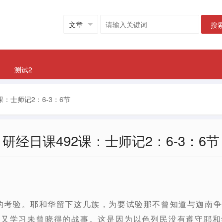
搜
测试2
课：士师记2：6-3：6节
研经日课492课：士师记2：6-3：6节
信仰的考验。耶和华留下这几族，为要试验那不曾知道与迦南
道又学习未曾晓得的战事。这是因为以色列民没有遵守耶和