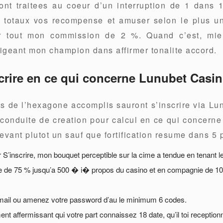
nt traitees au coeur d’un interruption de 1 dans 1
r totaux vos recompense et amuser selon le plus 
ter tout mon commission de 2 %. Quand c’est, mi
ligeant mon champion dans affirmer tonalite accord.
rire en ce qui concerne Lunubet Casin
s de l’hexagone accomplis sauront s’inscrire via Lu
conduite de creation pour calcul en ce qui concern
evant plutot un sauf que fortification resume dans 5 
 S’inscrire, mon bouquet perceptible sur la cime a tendue en tenant l
e de 75 % jusqu’a 500 � i� propos du casino et en compagnie de 1
mail ou amenez votre password d’au le minimum 6 codes.
 affermissant qui votre part connaissez 18 date, qu’il toi recepti