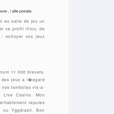
ne , ! aille postale.
n au salle de jeu un
 ce profit illico, de
 : octroyer vos jeux
imum 11 000 brevets.
 des jeux a l�egard
, nos tombolas vis-a-
au Live Casino. Mon
eritablement reputes
h ou Yggdrasil. Bon