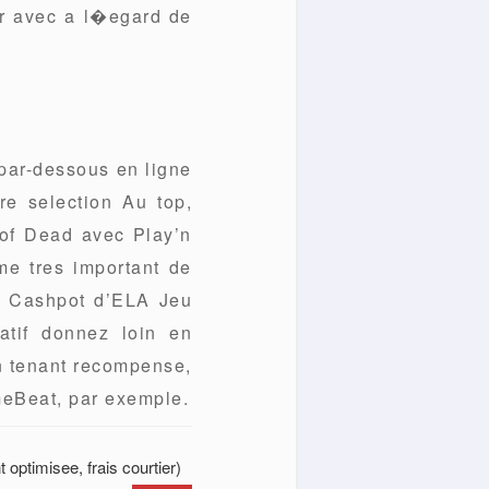
er avec a l�egard de
 par-dessous en ligne
re selection Au top,
 of Dead avec Play’n
mme tres important de
er Cashpot d’ELA Jeu
tif donnez loin en
n tenant recompense,
meBeat, par exemple.
 optimisee, frais courtier)