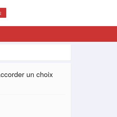
索
 accorder un choix