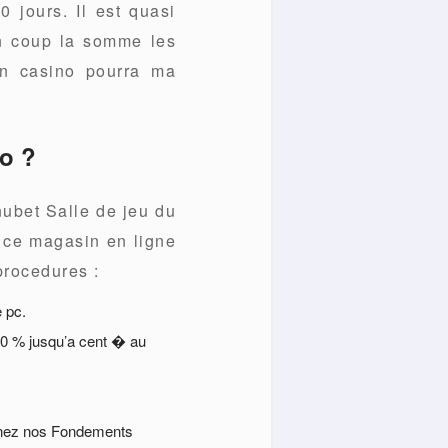
0 jours. Il est quasi
un coup la somme les
en casino pourra ma
o ?
nubet Salle de jeu du
e ce magasin en ligne
procedures :
e pc.
00 % jusqu’a cent � au
onnez nos Fondements