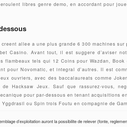
eroulent libres genre demo, en accordant pour jou
-dessous
s creent allee a une plus grande 6 300 machines sur
bet Casino. Avant tout, il est suggere d’aviser not
res flambeaux tels qui 12 Coins pour Wazdan, Book
nt pour Novomatic, et integral d’autres. Il est co
e jeux ouvriers, avec des baccalaureats comme Jok
 de Hacksaw Jeux. Sauf que rassurez-vous, nega
ecanique pour par-dessous en tenant acquisitions e
 Yggdrasil ou Spin trois Foutu en compagnie de Ga
mblage d’exploitation auront la possibilite de relever (fonte, reglement