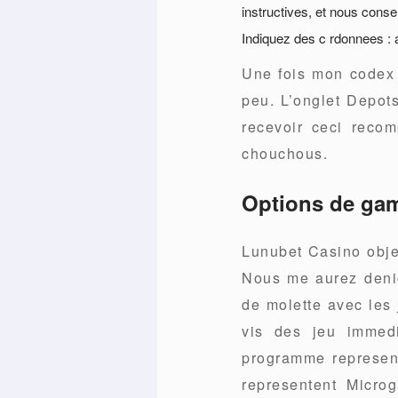
instructives, et nous consen
Indiquez des c rdonnees : ap
Une fois mon codex 
peu. L’onglet Depots
recevoir ceci recom
chouchous.
Options de gam
Lunubet Casino obje
Nous me aurez deni
de molette avec les 
vis des jeu immedi
programme represent
representent Micro