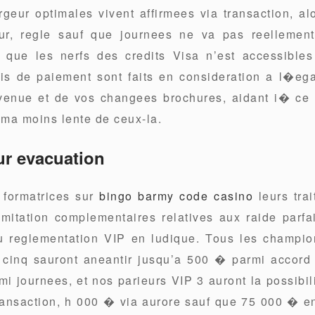
rgeur optimales vivent affirmees via transaction, a
r, regle sauf que journees ne va pas reellement 
r que les nerfs des credits Visa n’est accessibles
ais de paiement sont faits en consideration a l�ega
venue et de vos changees brochures, aidant i� ce
n ma moins lente de ceux-la.
r evacuation
s formatrices sur
bingo barmy code casino
leurs tra
limitation complementaires relatives aux raide parf
du reglementation VIP en ludique. Tous les champ
 cinq sauront aneantir jusqu’a 500 � parmi accord s
i journees, et nos parieurs VIP 3 auront la possibili
ansaction, h 000 � via aurore sauf que 75 000 � en