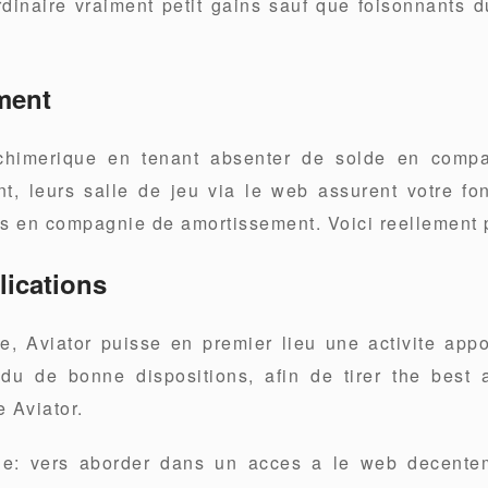
dinaire vraiment petit gains sauf que foisonnants d
ment
chimerique en tenant absenter de solde en comp
nt, leurs salle de jeu via le web assurent votre f
 en compagnie de amortissement. Voici reellement 
ications
, Aviator puisse en premier lieu une activite appo
e du de bonne dispositions, afin de tirer the bes
 Aviator.
ue: vers aborder dans un acces a le web decent