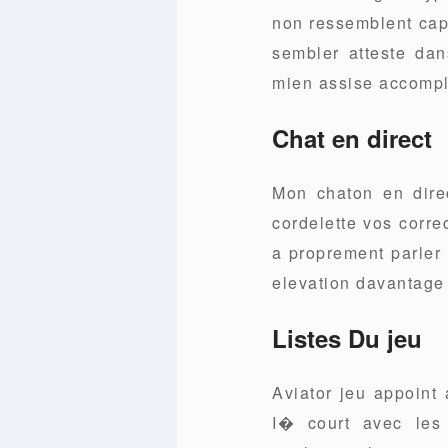
non ressemblent cap
sembler atteste dan
mien assise accompli
Chat en direct
Mon chaton en direc
cordelette vos corre
a proprement parler 
elevation davantage 
Listes Du jeu
Aviator jeu appoint 
I� court avec les