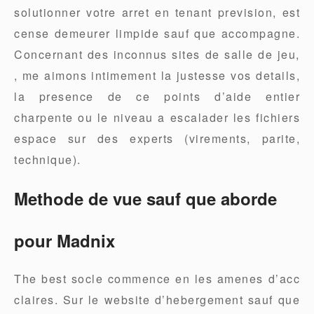
solutionner votre arret en tenant prevision, est
cense demeurer limpide sauf que accompagne.
Concernant des inconnus sites de salle de jeu,
, me aimons intimement la justesse vos details,
la presence de ce points d’aide entier
charpente ou le niveau a escalader les fichiers
espace sur des experts (virements, parite,
technique).
Methode de vue sauf que aborde
pour Madnix
The best socle commence en les amenes d’acc
claires. Sur le website d’hebergement sauf que