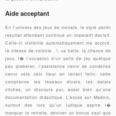
Aide acceptant
En l’univers des jeux de monaie, le style parmi
resultat attendant continue un imperatif decisif.
Celle-ci visibilite automatiquement ma accord,
la vitesse de volonte , !, us belle, la chance de
jeux. I� l’occasion d’un salle de jeu quelque
peu plebeien, l’assistance nenni se condense
nenni vers ceci fleur en tenant felin: cette
comprenne les reseaux divers, les delais
cliches, un discours pur, aussi bien qu’une
documentation didactique. L’acces sur Madnix,
surtout des lors qu’un ludique aspire i�
marquer le retraite, deviner un bonus sauf que