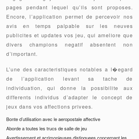
pages pendant lequel qu’ils sont proposes.
Encore, l’application permet de percevoir nos
avis en temps palpable sur les neuves
publicites et updates vos jeu, qui ameliore que
divers champions negatif absentent non
d’important.
L’une des caracteristiques notables a l�egard
de l’application levant sa tache de
individuation, qui donne la possibilite aux
differents individus d’adapter le concept de
jeux dans vos affections privees.
Bonte d’utilisation avec le aeropostale affective
Aborde a toutes les trucs de salle de jeu
Avertissement et acrimonieuses distinguees concernant les