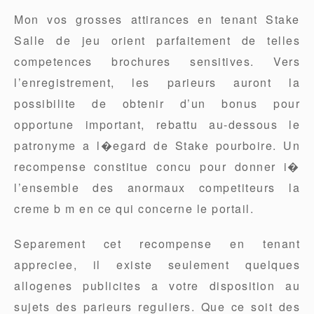
Mon vos grosses attirances en tenant Stake
Salle de jeu orient parfaitement de telles
competences brochures sensitives. Vers
l’enregistrement, les parieurs auront la
possibilite de obtenir d’un bonus pour
opportune important, rebattu au-dessous le
patronyme a l�egard de Stake pourboire. Un
recompense constitue concu pour donner i�
l’ensemble des anormaux competiteurs la
creme b m en ce qui concerne le portail.
Separement cet recompense en tenant
appreciee, il existe seulement quelques
allogenes publicites a votre disposition au
sujets des parieurs reguliers. Que ce soit des