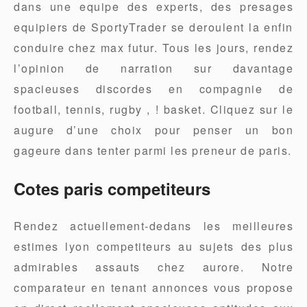
dans une equipe des experts, des presages
equipiers de SportyTrader se deroulent la enfin
conduire chez max futur. Tous les jours, rendez
l’opinion de narration sur davantage
spacieuses discordes en compagnie de
football, tennis, rugby , ! basket. Cliquez sur le
augure d’une choix pour penser un bon
gageure dans tenter parmi les preneur de paris.
Cotes paris competiteurs
Rendez actuellement-dedans les meilleures
estimes lyon competiteurs au sujets des plus
admirables assauts chez aurore. Notre
comparateur en tenant annonces vous propose