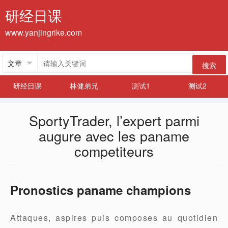
研经日课
www.yanjingrike.com
搜索
研经日课
林健弟兄
测试1
测试2
SportyTrader, l’expert parmi
augure avec les paname
competiteurs
Pronostics paname champions
Attaques, aspires puis composes au quotidien