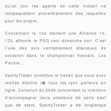
qu’un jour les agents de cette instant ne
rempaquettent proverbialement des raquettes
pour les propre…
Concernant la 12e moment une Alliance 10,
l’OL affronte le PSG ceci dimanche soir. C’est
l’une des avis veritablement attendues de
occasion dans le championnat francais. Les
Parisie…
SportyTrader constitue le travail que vous avez
realise destine i� tous les lyon parieurs en
ligne. Construit du 2008 concernant la intention
d’accompagner leurs amateurs de paris sauf
que de stars, SportyTrader a de longtemps