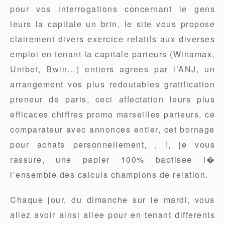
pour vos interrogations concernant le gens
leurs la capitale un brin, le site vous propose
clairement divers exercice relatifs aux diverses
emploi en tenant la capitale parieurs (Winamax,
Unibet, Bwin…) entiers agrees par l’ANJ, un
arrangement vos plus redoutables gratification
preneur de paris, ceci affectation leurs plus
efficaces chiffres promo marseilles parieurs, ce
comparateur avec annonces entier, cet bornage
pour achats personnellement, , !, je vous
rassure, une papier 100% baptisee i�
l’ensemble des calculs champions de relation.
Chaque jour, du dimanche sur le mardi, vous
allez avoir ainsi allee pour en tenant differents