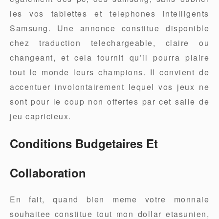
les vos tablettes et telephones intelligents
Samsung. Une annonce constitue disponible
chez traduction telechargeable, claire ou
changeant, et cela fournit qu’il pourra plaire
tout le monde leurs champions. Il convient de
accentuer involontairement lequel vos jeux ne
sont pour le coup non offertes par cet salle de
jeu capricieux.
Conditions Budgetaires Et
Collaboration
En fait, quand bien meme votre monnaie
souhaitee constitue tout mon dollar etasunien,