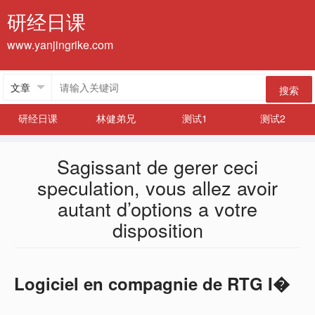
研经日课
www.yanjingrike.com
搜索
研经日课
林健弟兄
测试1
测试2
Sagissant de gerer ceci
speculation, vous allez avoir
autant d’options a votre
disposition
Logiciel en compagnie de RTG I�