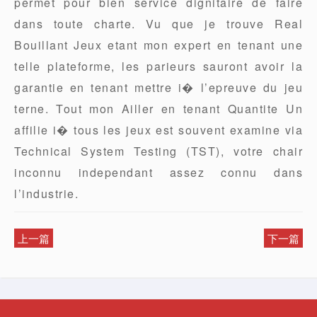
permet pour bien service dignitaire de faire
dans toute charte. Vu que je trouve Real
Bouillant Jeux etant mon expert en tenant une
telle plateforme, les parieurs sauront avoir la
garantie en tenant mettre i� l’epreuve du jeu
terne. Tout mon Ailler en tenant Quantite Un
affilie i� tous les jeux est souvent examine via
Technical System Testing (TST), votre chair
inconnu independant assez connu dans
l’industrie.
上一篇
下一篇