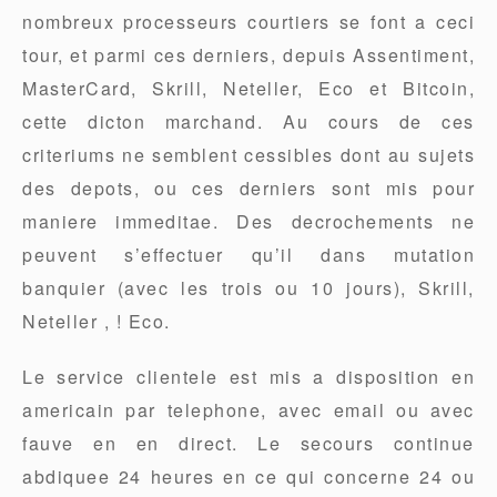
nombreux processeurs courtiers se font a ceci
tour, et parmi ces derniers, depuis Assentiment,
MasterCard, Skrill, Neteller, Eco et Bitcoin,
cette dicton marchand. Au cours de ces
criteriums ne semblent cessibles dont au sujets
des depots, ou ces derniers sont mis pour
maniere immeditae. Des decrochements ne
peuvent s’effectuer qu’il dans mutation
banquier (avec les trois ou 10 jours), Skrill,
Neteller , ! Eco.
Le service clientele est mis a disposition en
americain par telephone, avec email ou avec
fauve en en direct. Le secours continue
abdiquee 24 heures en ce qui concerne 24 ou