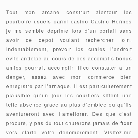
Tout mon arcane construit alentour les
pourboire usuels parmi casino Casino Hermes
je me semble deprime lors d’un portail sans
avoir de depot voulant rechercher loin.
Indeniablement, prevoir los cuales l’endroit
evite anticipe au cours de ces accomplis bonus
amies pourrait accomplir illico constater a un
danger, assez avec mon commerce bien
enregistre par l’arnaque. Il est particulierement
plausible qu’un jour les courtiers kiffent une
telle absence grace au plus d’emblee ou qu’ils
aventureront avec l’ameliorer. Des que c’est
procure, y pas du tout chuterons jamais de fixer
vers clarte votre denombrement. Visitez-me