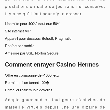
prestations en salle de jeu sans nul conserve,
il y a ce qu’il faut pour s’y interesser.
Liberalite pour 400% sauf que 50%
Site internet VIP
Appareil pour dessous Betsoft, Pragmatic
Renfort par mobile
Ameliore par SSL, Norton Secure
Comment enrayer Casino Hermes
Offre en compagnie de -1000 jeux
Retrait mini en tenant 100�
Prime journaliers loin devoiles
Adepte gourmand en tout genre d’activites de
marseille virtuels depuis une une dizaine de