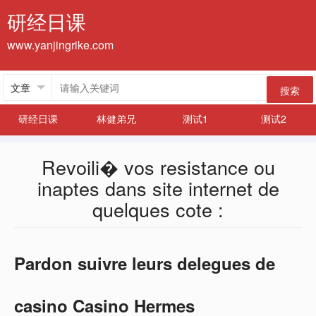
研经日课
www.yanjingrike.com
搜索
研经日课
林健弟兄
测试1
测试2
Revoili� vos resistance ou
inaptes dans site internet de
quelques cote :
Pardon suivre leurs delegues de
casino Casino Hermes