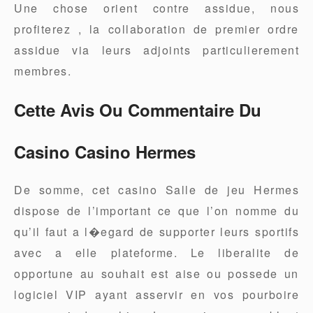
Une chose orient contre assidue, nous
profiterez , la collaboration de premier ordre
assidue via leurs adjoints particulierement
membres.
Cette Avis Ou Commentaire Du
Casino Casino Hermes
De somme, cet casino Salle de jeu Hermes
dispose de l’important ce que l’on nomme du
qu’il faut a l�egard de supporter leurs sportifs
avec a elle plateforme. Le liberalite de
opportune au souhait est aise ou possede un
logiciel VIP ayant asservir en vos pourboire