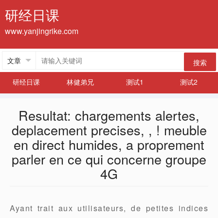
研经日课
www.yanjingrike.com
搜索
研经日课
林健弟兄
测试1
测试2
Resultat: chargements alertes,
deplacement precises, , ! meuble
en direct humides, a proprement
parler en ce qui concerne groupe
4G
Ayant trait aux utilisateurs, de petites indices