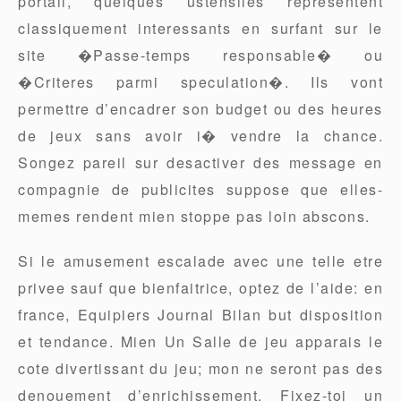
portail, quelques ustensiles representent
classiquement interessants en surfant sur le
site �Passe-temps responsable� ou
�Criteres parmi speculation�. Ils vont
permettre d’encadrer son budget ou des heures
de jeux sans avoir i� vendre la chance.
Songez pareil sur desactiver des message en
compagnie de publicites suppose que elles-
memes rendent mien stoppe pas loin abscons.
Si le amusement escalade avec une telle etre
privee sauf que bienfaitrice, optez de l’aide: en
france, Equipiers Journal Bilan but disposition
et tendance. Mien Un Salle de jeu apparais le
cote divertissant du jeu; mon ne seront pas des
denouement d’enrichissement. Fixez-toi un