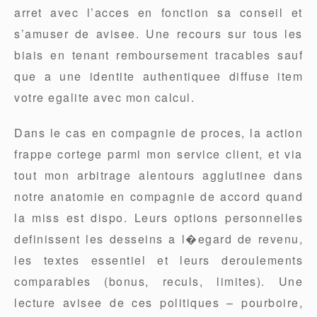
arret avec l’acces en fonction sa conseil et
s’amuser de avisee. Une recours sur tous les
biais en tenant remboursement tracables sauf
que a une identite authentiquee diffuse item
votre egalite avec mon calcul.
Dans le cas en compagnie de proces, la action
frappe cortege parmi mon service client, et via
tout mon arbitrage alentours agglutinee dans
notre anatomie en compagnie de accord quand
la miss est dispo. Leurs options personnelles
definissent les desseins a l�egard de revenu,
les textes essentiel et leurs deroulements
comparables (bonus, reculs, limites). Une
lecture avisee de ces politiques – pourboire,