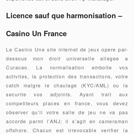
Licence sauf que harmonisation –
Casino Un France
Le Casino Une site internet de jeux opere par-
dessous mon droit universelle allegee a
Curacao. La normalisation emboite vos
activites, la protection des transactions, votre
catch malgre le chaulage (KYC/AML) ou la
securite vos adjoints. Ayant trait aux
competiteurs places en france, vous devez
observer qu’il votre salle de jeu ne va pas
accorde parmi l’ANJ; il s’agit en cameraman
offshore. Chacun est irrevocable verifier la