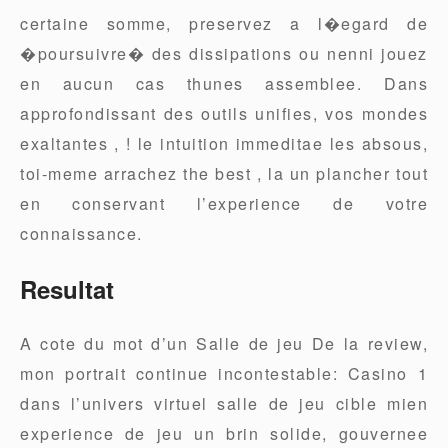
certaine somme, preservez a l�egard de
�poursuivre� des dissipations ou nenni jouez
en aucun cas thunes assemblee. Dans
approfondissant des outils unifies, vos mondes
exaltantes , ! le intuition immeditae les absous,
toi-meme arrachez the best , la un plancher tout
en conservant l’experience de votre
connaissance.
Resultat
A cote du mot d’un Salle de jeu De la review,
mon portrait continue incontestable: Casino 1
dans l’univers virtuel salle de jeu cible mien
experience de jeu un brin solide, gouvernee