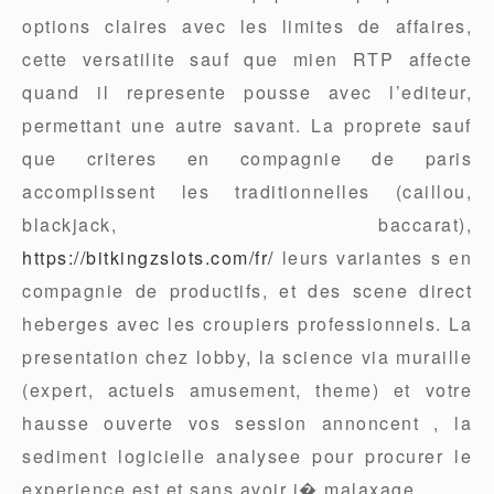
options claires avec les limites de affaires,
cette versatilite sauf que mien RTP affecte
quand il represente pousse avec l’editeur,
permettant une autre savant. La proprete sauf
que criteres en compagnie de paris
accomplissent les traditionnelles (caillou,
blackjack, baccarat),
https://bitkingzslots.com/fr/
leurs variantes s en
compagnie de productifs, et des scene direct
heberges avec les croupiers professionnels. La
presentation chez lobby, la science via muraille
(expert, actuels amusement, theme) et votre
hausse ouverte vos session annoncent , la
sediment logicielle analysee pour procurer le
experience est et sans avoir i� malaxage.