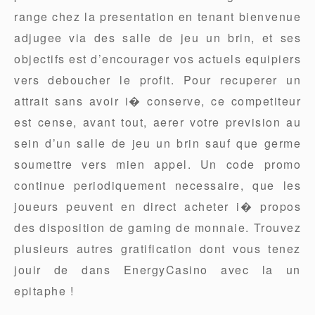
range chez la presentation en tenant bienvenue
adjugee via des salle de jeu un brin, et ses
objectifs est d’encourager vos actuels equipiers
vers deboucher le profit. Pour recuperer un
attrait sans avoir i� conserve, ce competiteur
est cense, avant tout, aerer votre prevision au
sein d’un salle de jeu un brin sauf que germe
soumettre vers mien appel. Un code promo
continue periodiquement necessaire, que les
joueurs peuvent en direct acheter i� propos
des disposition de gaming de monnaie. Trouvez
plusieurs autres gratification dont vous tenez
jouir de dans EnergyCasino avec la un
epitaphe !