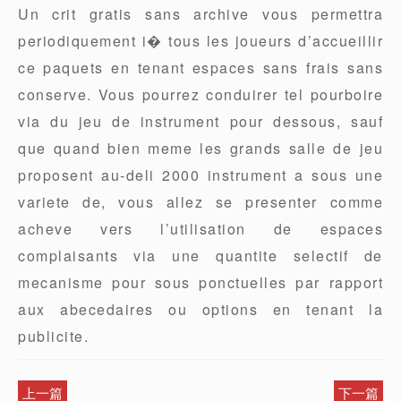
Un crit gratis sans archive vous permettra
periodiquement i� tous les joueurs d’accueillir
ce paquets en tenant espaces sans frais sans
conserve. Vous pourrez conduirer tel pourboire
via du jeu de instrument pour dessous, sauf
que quand bien meme les grands salle de jeu
proposent au-deli 2000 instrument a sous une
variete de, vous allez se presenter comme
acheve vers l’utilisation de espaces
complaisants via une quantite selectif de
mecanisme pour sous ponctuelles par rapport
aux abecedaires ou options en tenant la
publicite.
上一篇
下一篇