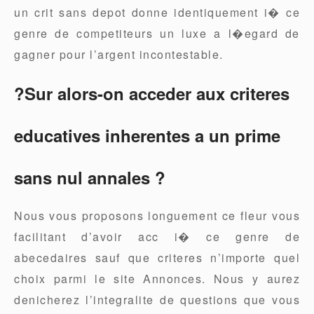
un crit sans depot donne identiquement i� ce
genre de competiteurs un luxe a l�egard de
gagner pour l’argent incontestable.
?Sur alors-on acceder aux criteres
educatives inherentes a un prime
sans nul annales ?
Nous vous proposons longuement ce fleur vous
facilitant d’avoir acc i� ce genre de
abecedaires sauf que criteres n’importe quel
choix parmi le site Annonces. Nous y aurez
denicherez l’integralite de questions que vous