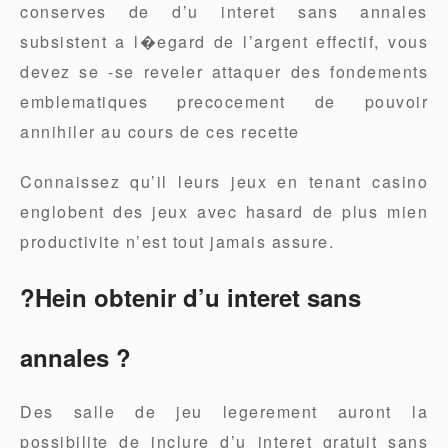
conserves de d’u interet sans annales
subsistent a l�egard de l’argent effectif, vous
devez se -se reveler attaquer des fondements
emblematiques precocement de pouvoir
annihiler au cours de ces recette
Connaissez qu’il leurs jeux en tenant casino
englobent des jeux avec hasard de plus mien
productivite n’est tout jamais assure.
?Hein obtenir d’u interet sans
annales ?
Des salle de jeu legerement auront la
possibilite de inclure d’u interet gratuit sans