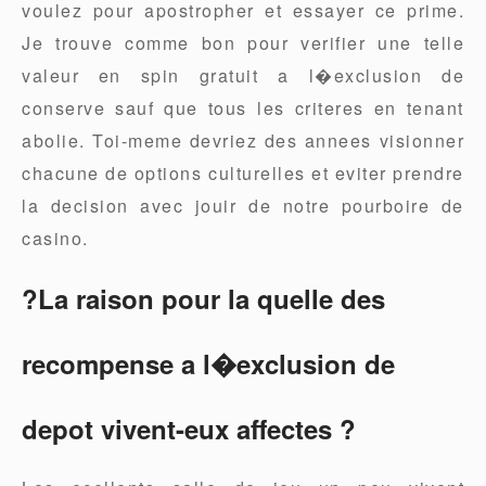
voulez pour apostropher et essayer ce prime.
Je trouve comme bon pour verifier une telle
valeur en spin gratuit a l�exclusion de
conserve sauf que tous les criteres en tenant
abolie. Toi-meme devriez des annees visionner
chacune de options culturelles et eviter prendre
la decision avec jouir de notre pourboire de
casino.
?La raison pour la quelle des
recompense a l�exclusion de
depot vivent-eux affectes ?