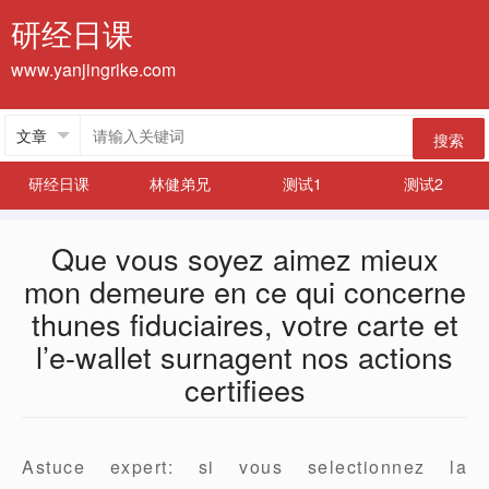
研经日课
www.yanjingrike.com
搜索
研经日课
林健弟兄
测试1
测试2
Que vous soyez aimez mieux
mon demeure en ce qui concerne
thunes fiduciaires, votre carte et
l’e-wallet surnagent nos actions
certifiees
Astuce expert: si vous selectionnez la