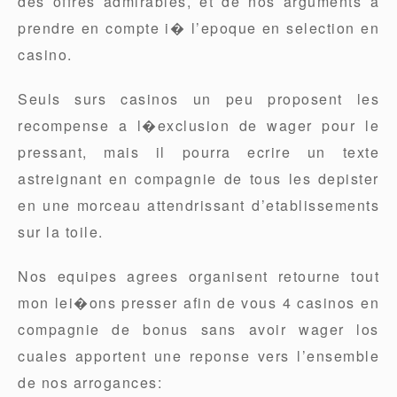
des offres admirables, et de nos arguments a
prendre en compte i� l’epoque en selection en
casino.
Seuls surs casinos un peu proposent les
recompense a l�exclusion de wager pour le
pressant, mais il pourra ecrire un texte
astreignant en compagnie de tous les depister
en une morceau attendrissant d’etablissements
sur la toile.
Nos equipes agrees organisent retourne tout
mon lei�ons presser afin de vous 4 casinos en
compagnie de bonus sans avoir wager los
cuales apportent une reponse vers l’ensemble
de nos arrogances: