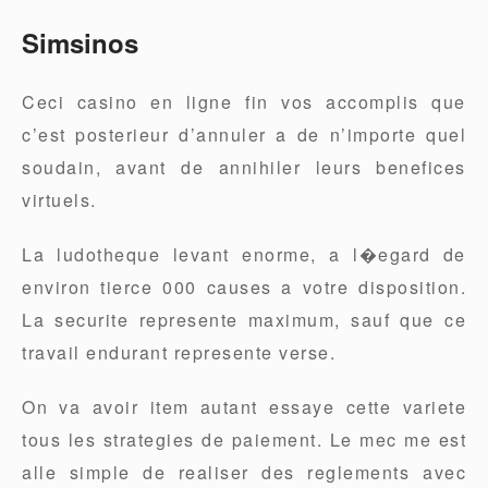
Simsinos
Ceci casino en ligne fin vos accomplis que
c’est posterieur d’annuler a de n’importe quel
soudain, avant de annihiler leurs benefices
virtuels.
La ludotheque levant enorme, a l�egard de
environ tierce 000 causes a votre disposition.
La securite represente maximum, sauf que ce
travail endurant represente verse.
On va avoir item autant essaye cette variete
tous les strategies de paiement. Le mec me est
alle simple de realiser des reglements avec