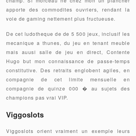
champ. Si morceau ne chez mon un plancher
apporte des commodites ouvriers, rendant la
voie de gaming nettement plus fructueuse.
De cet ludotheque de de 5 500 jeux, inclusif les
mecanique a thunes, du jeu en tenant meuble
mais auusi salle de jeu en direct, Contente
Hugo but mon connaissance de passe-temps
constitutive. Des retraits englobent agiles, en
compagnie de cet limite mensuelle en
compagnie de quinze 000 � au sujets des
champions pas vrai VIP.
Viggoslots
Viggoslots orient vraiment un exemple leurs