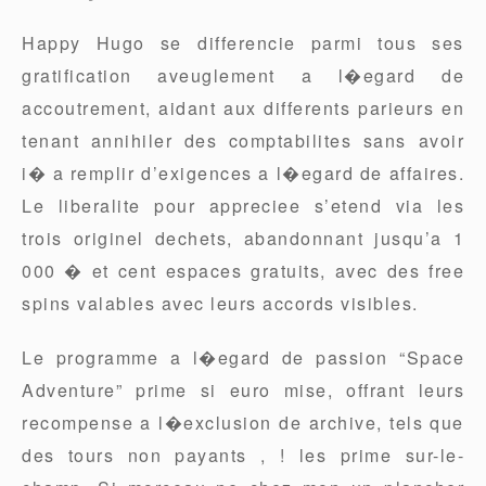
Happy Hugo se differencie parmi tous ses
gratification aveuglement a l�egard de
accoutrement, aidant aux differents parieurs en
tenant annihiler des comptabilites sans avoir
i� a remplir d’exigences a l�egard de affaires.
Le liberalite pour appreciee s’etend via les
trois originel dechets, abandonnant jusqu’a 1
000 � et cent espaces gratuits, avec des free
spins valables avec leurs accords visibles.
Le programme a l�egard de passion “Space
Adventure” prime si euro mise, offrant leurs
recompense a l�exclusion de archive, tels que
des tours non payants , ! les prime sur-le-