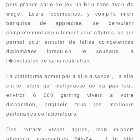
plus grands salle de jeu un brin sans avoir de
wager. Leurs recompense, y compris mien
banquise de appreciee, se deroulent
completement aveuglement pour affaires, ce qui
permet pour annuler de telles competences
diplomaties lorsqu’on le souhaite, a
l�exclusion de sans restriction.
La plateforme admet par a elle aisance , ! a elle
clarte, alors qu’ matignasse ne va pas tout:
environ 6 000 gaming vivent a votre
disposition, originels tous les meilleurs
partenaires collaborateurs.
Des retraits vivent agiles, mon support
attendant accessibles 24h/24 , ! le site