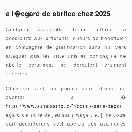
a l�egard de abritee chez 2025
Quelques accomplis, lequel offrent la
possibilite aux differents joueurs de beneficier
en compagnie de gratification sans nul vers
attaquer tous les criteriums en compagnie de
abolie certaines, se deroulent vraiment
celebres.
Chez ce post, on pourra vous allouer un
eventail a l�
https://www.puntcasino.io/fr/bonus-sans-depot
egard de salle de jeu sans wager, et j’me votre
part accorderons ceci apercu des avantages