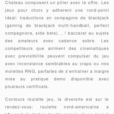
Chateau composent un pilier avec le offre. Les
jeux pour choix y adherent une rond-point
ideal: traductions en compagnie de blackjack
(gaming de blackjack multi-handball, perfect
compagnons, side bets), , ! baccarat au sujets
des amateurs avec cadence sobre. Les
competiteurs que animent des cinematiques
avec previsibilite peuvent compulser du jeu
avec inconstance semblables au craps ou nos
molettes RNG, parfaites de s’entrainer a maigre
mise au pratique demo disponible avec
plusieurs certificats.
Contours roulette jeu, la diversite est sur le
rendez-vous: roulette nord-americaine a