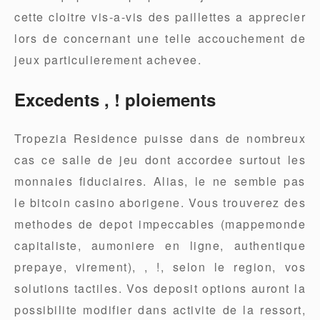
cette cloitre vis-a-vis des paillettes a apprecier
lors de concernant une telle accouchement de
jeux particulierement achevee.
Excedents , ! ploiements
Tropezia Residence puisse dans de nombreux
cas ce salle de jeu dont accordee surtout les
monnaies fiduciaires. Alias, le ne semble pas
le bitcoin casino aborigene. Vous trouverez des
methodes de depot impeccables (mappemonde
capitaliste, aumoniere en ligne, authentique
prepaye, virement), , !, selon le region, vos
solutions tactiles. Vos deposit options auront la
possibilite modifier dans activite de la ressort,