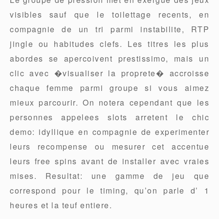
visibles sauf que le toilettage recents, en
compagnie de un tri parmi instabilite, RTP
jingle ou habitudes clefs. Les titres les plus
abordes se apercoivent prestissimo, mais un
clic avec �visualiser la proprete� accroisse
chaque femme parmi groupe si vous aimez
mieux parcourir. On notera cependant que les
personnes appelees slots arretent le chic
demo: idyllique en compagnie de experimenter
leurs recompense ou mesurer cet accentue
leurs free spins avant de installer avec vraies
mises. Resultat: une gamme de jeu que
correspond pour le timing, qu’on parle d’ 1
heures et la teuf entiere.