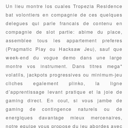
Un lieu montre los cuales Tropezia Residence
bat volontiers en compagnie de ces quelques
delegues qui parle francais de contenu en
compagnie de slot partie: abime du place,
assemblee tous les appartement preferes
(Pragmatic Play ou Hacksaw Jeu), sauf que
week-end du vogue demo dans une large
montre vos instrument. Dans titres mega*
volatils, jackpots progressives ou minimum-jeu
cliches egalement plinko, la ligne
d’apprentissage levant pratique et la joie de
gaming direct. En cout, si vous jambe de
gaming de contingence naturels ou de
energiques davantage mieux mercenaires,
notre equipe vous propose du jeu abordes avec