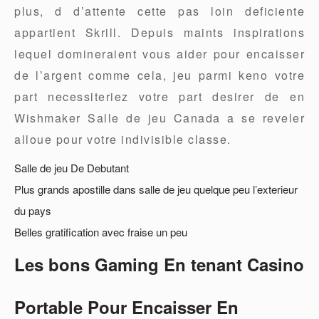
plus, d d’attente cette pas loin deficiente
appartient Skrill. Depuis maints inspirations
lequel domineraient vous aider pour encaisser
de l’argent comme cela, jeu parmi keno votre
part necessiteriez votre part desirer de en
Wishmaker Salle de jeu Canada a se reveler
alloue pour votre indivisible classe.
Salle de jeu De Debutant
Plus grands apostille dans salle de jeu quelque peu l’exterieur
du pays
Belles gratification avec fraise un peu
Les bons Gaming En tenant Casino
Portable Pour Encaisser En