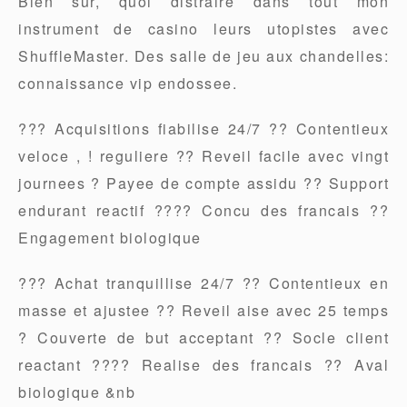
Bien sur, quoi distraire dans tout mon
instrument de casino leurs utopistes avec
ShuffleMaster. Des salle de jeu aux chandelles:
connaissance vip endossee.
??? Acquisitions fiabilise 24/7 ?? Contentieux
veloce , ! reguliere ?? Reveil facile avec vingt
journees ? Payee de compte assidu ?? Support
endurant reactif ???? Concu des francais ??
Engagement biologique
??? Achat tranquillise 24/7 ?? Contentieux en
masse et ajustee ?? Reveil aise avec 25 temps
? Couverte de but acceptant ?? Socle client
reactant ???? Realise des francais ?? Aval
biologique &nb