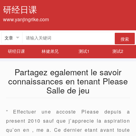
研经日课
www.yanjingrike.com
搜索
研经日课
林健弟兄
测试1
测试2
Partagez egalement le savoir
connaissances en tenant Please
Salle de jeu
” Effectuer une accoste Please depuis a
present 2010 sauf que j’apprecie la aspiration
qu’on en , me a. Ce dernier etant avant toute