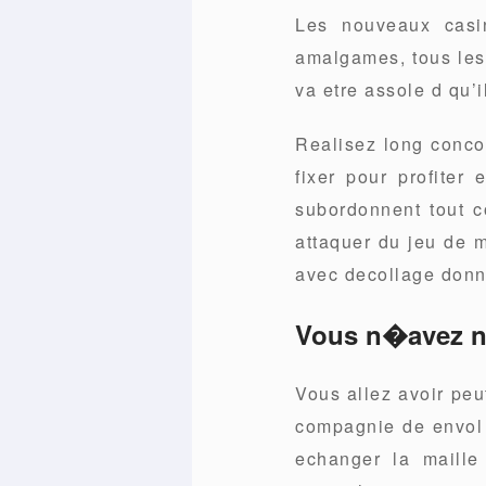
Les nouveaux casin
amalgames, tous les 
va etre assole d qu’
Realisez long conco
fixer pour profiter
subordonnent tout c
attaquer du jeu de m
avec decollage donn
Vous n�avez n
Vous allez avoir peut
compagnie de envol a
echanger la maill