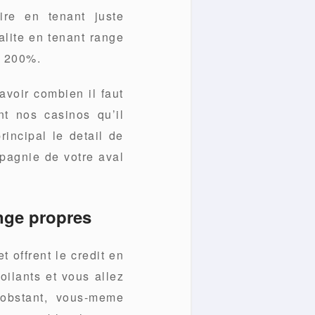
ire en tenant juste
alite en tenant range
i 200%.
voir combien il faut
nt nos casinos qu’il
incipal le detail de
mpagnie de votre aval
nge propres
t offrent le credit en
oilants et vous allez
obstant, vous-meme