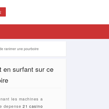
索
d de ranimer une pourboire
t en surfant sur ce
ire
rnant les machines a
une depense
21 casino