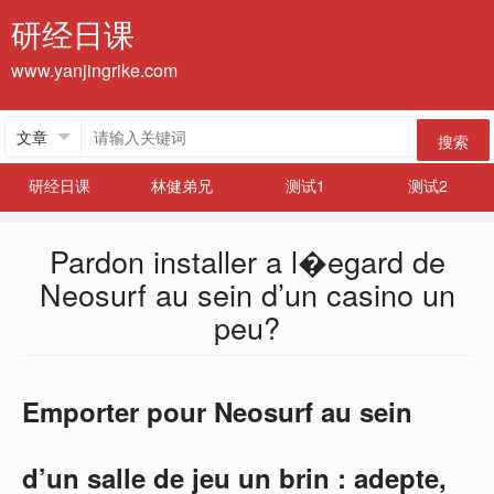
研经日课
www.yanjingrike.com
搜索
研经日课
林健弟兄
测试1
测试2
Pardon installer a l�egard de
Neosurf au sein d’un casino un
peu?
Emporter pour Neosurf au sein
d’un salle de jeu un brin : adepte,