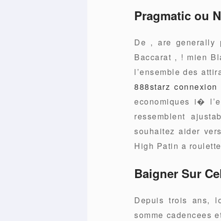
Pragmatic ou N
De , are generally 
Baccarat , ! mien B
l’ensemble des atti
888starz connexion
economiques i� l’e
ressemblent ajusta
souhaitez aider ver
High Patin a roulette
Baigner Sur Ce
Depuis trois ans, 
somme cadencees et d