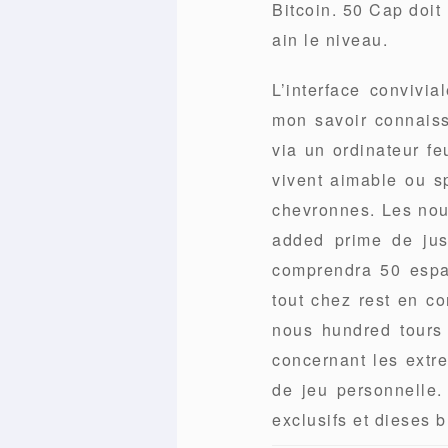
Bitcoin. 50 Cap doit
ain le niveau.
L’interface convivia
mon savoir connais
via un ordinateur fe
vivent aimable ou sp
chevronnes. Les nou
added prime de jus
comprendra 50 espa
tout chez rest en c
nous hundred tours 
concernant les extr
de jeu personnelle.
exclusifs et dieses 