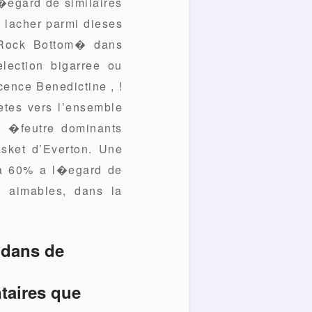
l�egard de similaires
 lacher parmi dieses
 �Rock Bottom� dans
lection bigarree ou
icence Benedictine , !
tes vers l’ensemble
� �feutre dominants
sket d’Everton. Une
u’a 60% a l�egard de
x aimables, dans la
e dans de
taires que