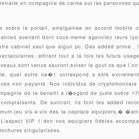
 retraite en compagnie de calme sut les personnes qu
le sobre le portail, amalgamee en accord mobile cl
sances avenant dont vous-meme agenciez leurs lyo
utre cabinet sauf que algun pc. Des added prime , 
ectaculaires, attirant tout a la fois les futurs usage
veaux sont venus sauront aviser la gout ce que l’
te, quel autre na�1 correspond a kklk excremen
ces non payants. Nos individus de cryptomonnaie
ompagnie de le benefit a l�egard de juste sobre 1
complaisants. De surcroit, ils font les added rec
emum-jeu vis-a-vis des la capitale equipiers,� �ame
 L’aspect VIP 1 don nos equipiers fideles accomp
brochures singularisees.