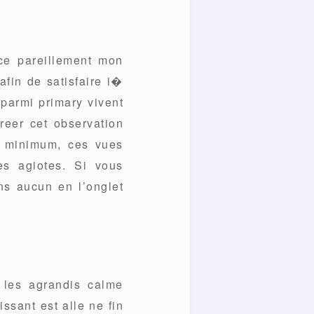
ace pareillement mon
fin de satisfaire i�
parmi primary vivent
reer cet observation
e minimum, ces vues
es agiotes. Si vous
ns aucun en l’onglet
 les agrandis calme
ssant est alle ne fin