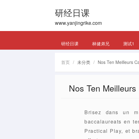
研经日课
www.yanjingrike.com
研经日课
林健弟兄
测试1
首页
/
未分类
/
Nos Ten Meilleurs Cas
Nos Ten Meilleurs 
Brisez dans un m
baccalaureats en te
Practical Play, et b