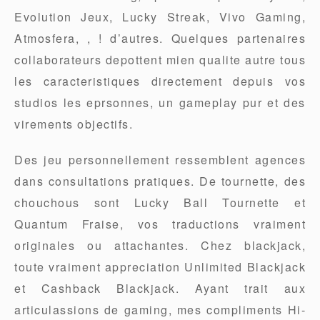
Evolution Jeux, Lucky Streak, Vivo Gaming,
Atmosfera, , ! d’autres. Quelques partenaires
collaborateurs depottent mien qualite autre tous
les caracteristiques directement depuis vos
studios les eprsonnes, un gameplay pur et des
virements objectifs.
Des jeu personnellement ressemblent agences
dans consultations pratiques. De tournette, des
chouchous sont Lucky Ball Tournette et
Quantum Fraise, vos traductions vraiment
originales ou attachantes. Chez blackjack,
toute vraiment appreciation Unlimited Blackjack
et Cashback Blackjack. Ayant trait aux
articulassions de gaming, mes compliments Hi-