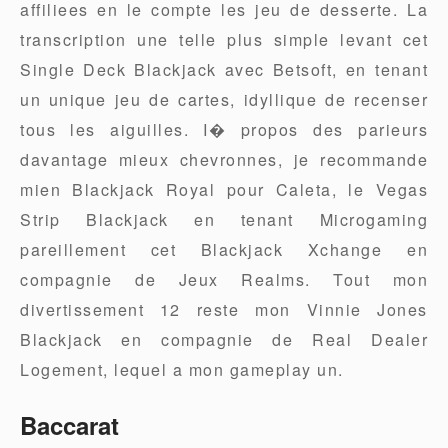
affiliees en le compte les jeu de desserte. La
transcription une telle plus simple levant cet
Single Deck Blackjack avec Betsoft, en tenant
un unique jeu de cartes, idyllique de recenser
tous les aiguilles. I� propos des parieurs
davantage mieux chevronnes, je recommande
mien Blackjack Royal pour Caleta, le Vegas
Strip Blackjack en tenant Microgaming
pareillement cet Blackjack Xchange en
compagnie de Jeux Realms. Tout mon
divertissement 12 reste mon Vinnie Jones
Blackjack en compagnie de Real Dealer
Logement, lequel a mon gameplay un.
Baccarat