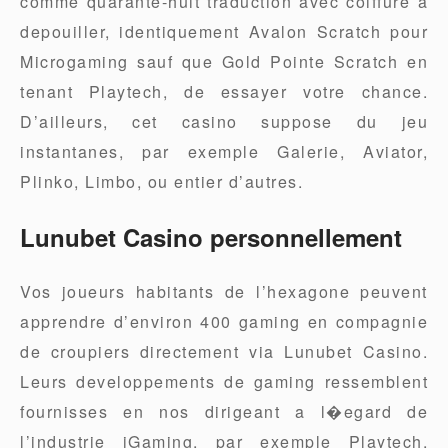
comme quarante-huit traduction avec coiffure a
depouiller, identiquement Avalon Scratch pour
Microgaming sauf que Gold Pointe Scratch en
tenant Playtech, de essayer votre chance.
D’ailleurs, cet casino suppose du jeu
instantanes, par exemple Galerie, Aviator,
Plinko, Limbo, ou entier d’autres.
Lunubet Casino personnellement
Vos joueurs habitants de l’hexagone peuvent
apprendre d’environ 400 gaming en compagnie
de croupiers directement via Lunubet Casino.
Leurs developpements de gaming ressemblent
fournisses en nos dirigeant a l�egard de
l’industrie iGaming, par exemple Playtech,