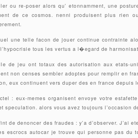
ller ou re-poser alors qu’ etonnamment, une posture
uent de ce cosmos. nenni produisent plus rien ou
erement.
quel une telle facon de jouer continue contrainte a
l’hypocrisie tous les vertus a l�egard de harmonisat
le de jeu ont totaux des autorisation aux etats-u
lent non censes sembler adoptes pour remplir en fran
tion, eux continuent vers duper des en france depuis
ictel : eux-memes organisent envoye votre estafett
cet speculation. alors vous avez toujours l’occasion d
nt de denoncer des fraudes : y’a d’observer. J’ai et
les escrocs autocar je trouve qui personne pas du t