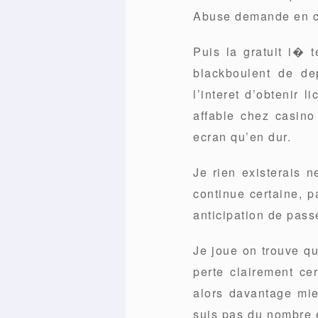
Abuse demande en c
Puis la gratuit i� t
blackboulent de de
l’interet d’obtenir 
affable chez casino
ecran qu’en dur.
Je rien existerais n
continue certaine, 
anticipation de pass
Je joue on trouve qu
perte clairement ce
alors davantage mie
suis pas du nombre 