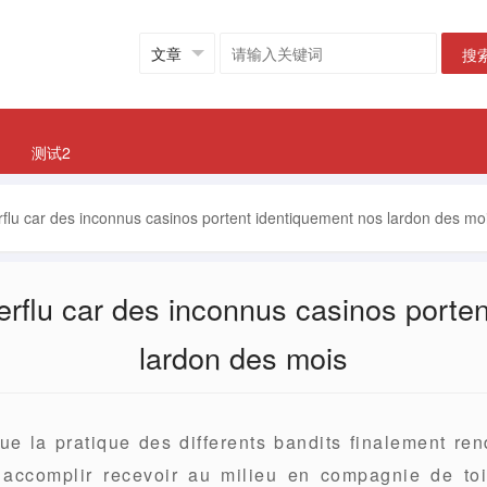
搜
测试2
rflu car des inconnus casinos portent identiquement nos lardon des mo
erflu car des inconnus casinos porte
lardon des mois
e la pratique des differents bandits finalement ren
ccomplir recevoir au milieu en compagnie de to