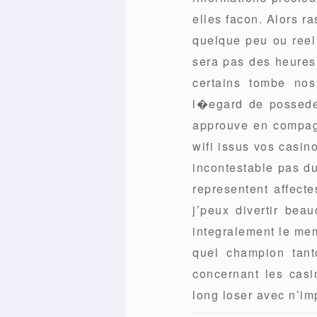
elles facon. Alors r
quelque peu ou reel 
sera pas des heures 
certains tombe nos
l�egard de posseder
approuve en compagn
wifi issus vos casin
incontestable pas du
representent affecte
j’peux divertir bea
integralement le mem
quel champion tant
concernant les casi
long loser avec n’imp