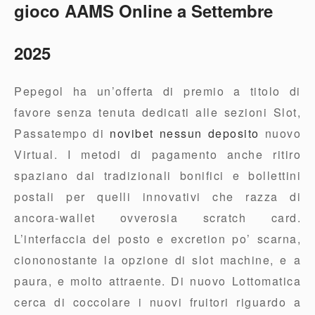
gioco AAMS Online a Settembre
2025
Pepegol ha un’offerta di premio a titolo di
favore senza tenuta dedicati alle sezioni Slot,
Passatempo di
novibet nessun deposito
nuovo
Virtual. I metodi di pagamento anche ritiro
spaziano dai tradizionali bonifici e bollettini
postali per quelli innovativi che razza di
ancora-wallet ovverosia scratch card.
L’interfaccia del posto e excretion po’ scarna,
ciononostante la opzione di slot machine, e a
paura, e molto attraente. Di nuovo Lottomatica
cerca di coccolare i nuovi fruitori riguardo a