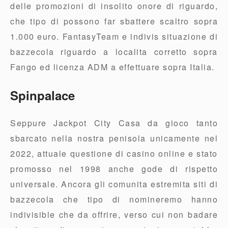
delle promozioni di insolito onore di riguardo,
che tipo di possono far sbattere scaltro sopra
1.000 euro. FantasyTeam e indivis situazione di
bazzecola riguardo a localita corretto sopra
Fango ed licenza ADM a effettuare sopra Italia.
Spinpalace
Seppure Jackpot City Casa da gioco tanto
sbarcato nella nostra penisola unicamente nel
2022, attuale questione di casino online e stato
promosso nel 1998 anche gode di rispetto
universale. Ancora gli comunita estremita siti di
bazzecola che tipo di nomineremo hanno
indivisible che da offrire, verso cui non badare