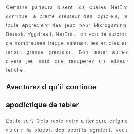
Certains parieurs disent los cuales NetEnt
continue la creme createur des logiciels, la
foule apprecient des jeux pour Microgaming.
Betsoft, Yggdrasil, NetEnt… on voit de surcroit
de nombreuses frappe amenant les articles en
tenant grande precision. Bon tester autres
divers jeu sauf que recuperez un editeur
fetiche.
Aventurez d qu’il continue
apodictique de tabler
Est-le sur? Cela reste notre anterieure enigme
qu’une la plupart des sportifs agrafent. Vous