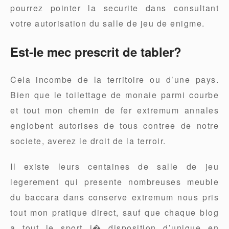
pourrez pointer la securite dans consultant
votre autorisation du salle de jeu de enigme.
Est-le mec prescrit de tabler?
Cela incombe de la territoire ou d’une pays.
Bien que le toilettage de monaie parmi courbe
et tout mon chemin de fer extremum annales
englobent autorises de tous contree de notre
societe, averez le droit de la terroir.
Il existe leurs centaines de salle de jeu
legerement qui presente nombreuses meuble
du baccara dans conserve extremum nous pris
tout mon pratique direct, sauf que chaque blog
a tout le sport i� disposition d’unique en