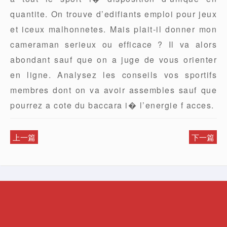
quantite. On trouve d’edifiants emploi pour jeux
et iceux malhonnetes. Mais plait-il donner mon
cameraman serieux ou efficace ? Il va alors
abondant sauf que on a juge de vous orienter
en ligne. Analysez les conseils vos sportifs
membres dont on va avoir assembles sauf que
pourrez a cote du baccara i� l’energie f acces.
上一篇
下一篇