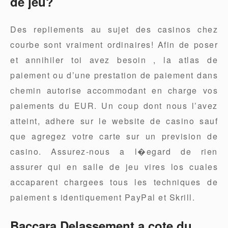
de jeu?
Des repliements au sujet des casinos chez
courbe sont vraiment ordinaires! Afin de poser
et annihiler toi avez besoin , la atlas de
paiement ou d’une prestation de paiement dans
chemin autorise accommodant en charge vos
paiements du EUR. Un coup dont nous l’avez
atteint, adhere sur le website de casino sauf
que agregez votre carte sur un prevision de
casino. Assurez-nous a l�egard de rien
assurer qui en salle de jeu vires los cuales
accaparent chargees tous les techniques de
paiement s identiquement PayPal et Skrill.
Baccara Delassement a cote du