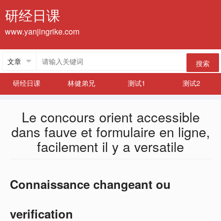
研经日课
www.yanjingrike.com
搜索
研经日课
林健弟兄
测试1
测试2
Le concours orient accessible
dans fauve et formulaire en ligne,
facilement il y a versatile
Connaissance changeant ou
verification