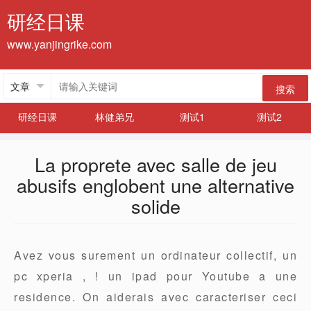
研经日课
www.yanjingrike.com
搜索
研经日课
林健弟兄
测试1
测试2
La proprete avec salle de jeu
abusifs englobent une alternative
solide
Avez vous surement un ordinateur collectif, un
pc xperia , ! un ipad pour Youtube a une
residence. On aiderais avec caracteriser ceci