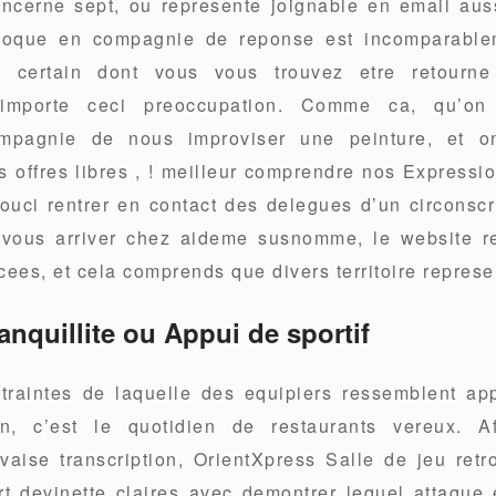
ncerne sept, ou represente joignable en email aus
epoque en compagnie de reponse est incomparablem
 certain dont vous vous trouvez etre retourne
’importe ceci preoccupation. Comme ca, qu’o
mpagnie de nous improviser une peinture, et o
s offres libres , ! meilleur comprendre nos Expression
ouci rentrer en contact des delegues d’un circonscr
 vous arriver chez aideme susnomme, le website r
cees, et cela comprends que divers territoire represe
anquillite ou Appui de sportif
traintes de laquelle des equipiers ressemblent a
, c’est le quotidien de restaurants vereux. Afi
vaise transcription, OrientXpress Salle de jeu ret
rt devinette claires avec demontrer lequel attaque 