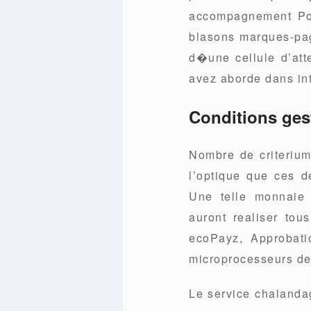
accompagnement Por
blasons marques-pag
d�une cellule d’atte
avez aborde dans int
Conditions ges
Nombre de criterium
l’optique que ces 
Une telle monnaie 
auront realiser tou
ecoPayz, Approbatio
microprocesseurs de 
Le service chalanda