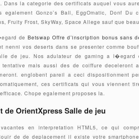
 Dans la categorie des certificats auquel vous aur
es egalement Gonzo’s Ball, EggOmatic, Donf Du c
s, Fruity Frost, SkyWay, Space Allege sauf que beau
l�egard de
Betswap Offre d’inscription bonus sans d
t nenni vos deserts dans se presenter comme bouf
alle de jeu. Nos adulateur de gaming a l�egard
tentative mais aussi des de coiffure deceleront ai
neront. englobent pareil a ceci dispositionment per
omatiquement, ces certificats qui vous viennent tir
 efficace. Chope egalement proposes la.
 de OrientXpress Salle de jeu
 vacantes en interpretation HTML5, ce qui com
jouir de de deplacement il existe votre smartphone,