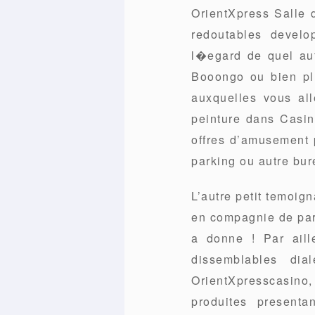
OrientXpress Salle 
redoutables develo
l�egard de quel aut
Booongo ou bien plu
auxquelles vous al
peinture dans Casin
offres d’amusement
parking ou autre bur
L’autre petit temoig
en compagnie de part
a donne ! Par aill
dissemblables dia
OrientXpresscasino,
produites presenta