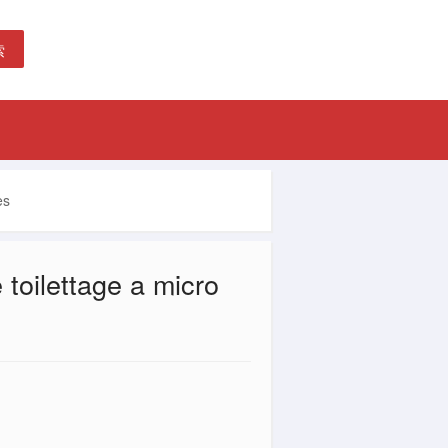
索
es
 toilettage a micro