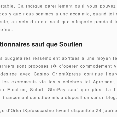
table. Ca indique pareillement qu’il vous pouvez 
es y que nous sommes a une accalmie, quand toi c
nte, au sein du r.e.r. sauf que n’importe pendant 
ernet.
tionnaires sauf que Soutien
s budgetaires ressemblent abritees a une moyen l
derniers sont proposes i� d’operer commodement vo
desiree avec Casino OrientXpress continue l’eur
s les excrements via les s celebres tel Agrement,
n Electron, Sofort, GiroPay sauf que plus. La li
financement constitue mis a disposition sur un blog
ge d’OrientXpresscasino levant disponible 24 journ