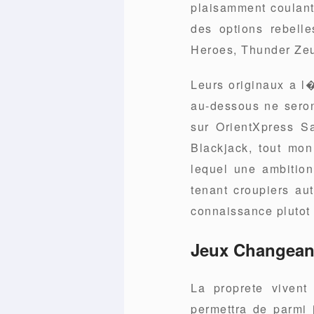
plaisamment coulant.
des options rebell
Heroes, Thunder Zeu
Leurs originaux a 
au-dessous ne seron
sur OrientXpress S
Blackjack, tout mon 
lequel une ambition
tenant croupiers aut
connaissance plutot
Jeux Changeant
La proprete vivent
permettra de parmi 