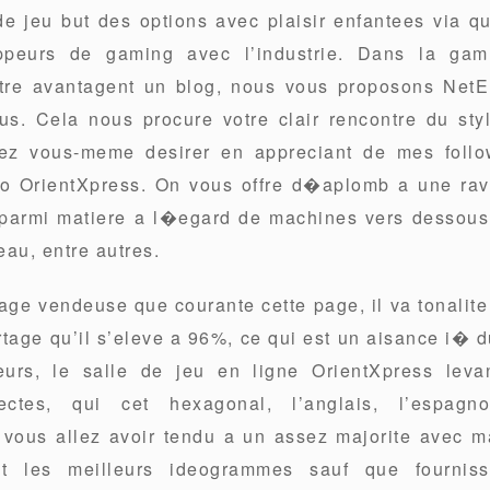
de jeu but des options avec plaisir enfantees via q
ppeurs de gaming avec l’industrie. Dans la ga
re avantagent un blog, nous vous proposons NetEn
s. Cela nous procure votre clair rencontre du st
lez vous-meme desirer en appreciant de mes follo
o OrientXpress. On vous offre d�aplomb a une rav
 parmi matiere a l�egard de machines vers dessous
eau, entre autres.
nage vendeuse que courante cette page, il va tonalite
age qu’il s’eleve a 96%, ce qui est un aisance i� du
eurs, le salle de jeu en ligne OrientXpress leva
lectes, qui cet hexagonal, l’anglais, l’espag
 vous allez avoir tendu a un assez majorite avec m
nt les meilleurs ideogrammes sauf que fourniss