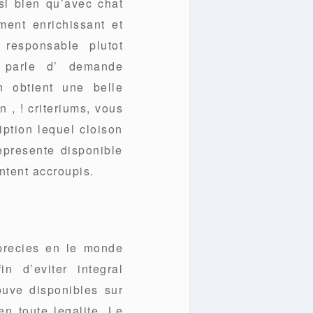
si bien qu’avec chat
ent enrichissant et
 responsable plutot
n parle d’ demande
n obtient une belle
 , ! criteriums, vous
iption lequel cloison
epresente disponible
ntent accroupis.
pprecies en le monde
n d’eviter integral
rouve disponibles sur
en toute legalite. Le