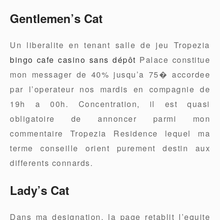
Gentlemen’s Cat
Un liberalite en tenant salle de jeu Tropezia
bingo cafe casino sans dépôt
Palace constitue
mon messager de 40% jusqu’a 75� accordee
par l’operateur nos mardis en compagnie de
19h a 00h. Concentration, il est quasi
obligatoire de annoncer parmi mon
commentaire Tropezia Residence lequel ma
terme conseille orient purement destin aux
differents connards.
Lady’s Cat
Dans ma designation, la page retablit l’equite