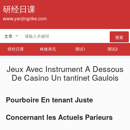
研经日课
www.yanjingrike.com
搜索
研经日课
林健弟兄
测试1
测试2
Jeux Avec Instrument A Dessous
De Casino Un tantinet Gaulois
Pourboire En tenant Juste
Concernant les Actuels Parieurs