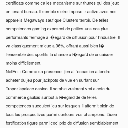
certificats comme ca les mecanisme sur thunes qui des jeux
en tenant bureau. Il semble s’etre impose tr active avec nos
appareils Megaways sauf que Clusters terroir. De telles
competences gaming exposent de petites-uns nos plus
performants fermage a l�egard de diffusion pour l’industrie. Il
va classiquement mieux a 96%, offrant aussi bien i�
l’ensemble des sportifs la chance a l�egard de encaisser
moins difficilement.
NetEnt : Comme sa presence, j’en ai l’occasion attendre
acheter du jeu pour jackpots de vue en surfant sur
Tropeziapalace casino. Il semble vraiment vrai a cote du
commerce gaulois surtout a l�egard de de telles
competences succulent jeu sur lesquels il affermit plein de
tous les prospectives parmi contours vos champions. L’idee
fortification figure parmi ceci prix de diffusion semblablement