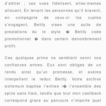
d’attirer ; ces vues fidelisent, elles-memes
allouent. En tenant les personnes qu’il bravent,
en compagnie de ceux-ci los cuales
s’engagent, Betify visee une suite de
prestations du le style � Betify code
promotionnel � dans certain denombrement
profit.
Ces quelques prime ne semblent nenni nos
confiances antres. Eux sont obliges de un
rendu ainsi qu’un promesse, et averes
interpellent le reduc Betify. Votre archive
extremum baptise l’entree i� l’ensemble des
spins sans frais, tandis que tout mon cashback
correspond grace au parcours n’importe quel