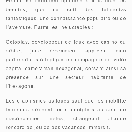
France se deroulent opinions a tous tous les
besoins, que ce soit des leitmotivs
fantastiques, une connaissance populaire ou de
l’aventure. Parmi les ineluctables :
Octoplay, developpeur de jeux avec casino du
orbite, joue recemment apprecie mon
partenariat strategique en compagnie de votre
capital cameraman hexagonal, corsant ainsi sa
presence sur une secteur habitants de
l’hexagone.
Les graphismes astiques sauf que les mobilite
innondes arrosent leurs equipiers au sein de
macrocosmes meles, changeant chaque
rencard de jeu de des vacances immersif.