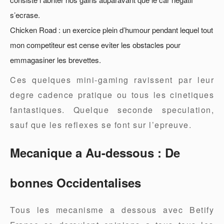
s’ecrase.
Chicken Road : un exercice plein d’humour pendant lequel tout
mon competiteur est cense eviter les obstacles pour
emmagasiner les brevettes.
Ces quelques mini-gaming ravissent par leur
degre cadence pratique ou tous les cinetiques
fantastiques. Quelque seconde speculation,
sauf que les reflexes se font sur l’epreuve.
Mecanique a Au-dessous : De
bonnes Occidentalises
Tous les mecanisme a dessous avec Betify