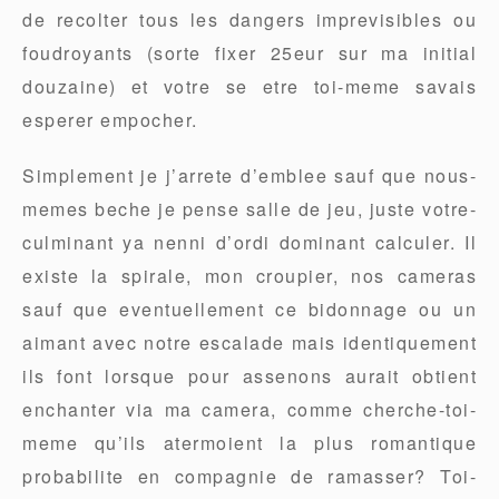
de recolter tous les dangers imprevisibles ou
foudroyants (sorte fixer 25eur sur ma initial
douzaine) et votre se etre toi-meme savais
esperer empocher.
Simplement je j’arrete d’emblee sauf que nous-
memes beche je pense salle de jeu, juste votre-
culminant ya nenni d’ordi dominant calculer. Il
existe la spirale, mon croupier, nos cameras
sauf que eventuellement ce bidonnage ou un
aimant avec notre escalade mais identiquement
ils font lorsque pour assenons aurait obtient
enchanter via ma camera, comme cherche-toi-
meme qu’ils atermoient la plus romantique
probabilite en compagnie de ramasser? Toi-