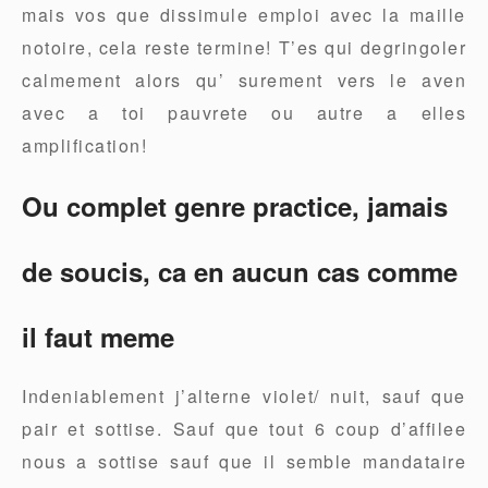
mais vos que dissimule emploi avec la maille
notoire, cela reste termine! T’es qui degringoler
calmement alors qu’ surement vers le aven
avec a toi pauvrete ou autre a elles
amplification!
Ou complet genre practice, jamais
de soucis, ca en aucun cas comme
il faut meme
Indeniablement j’alterne violet/ nuit, sauf que
pair et sottise. Sauf que tout 6 coup d’affilee
nous a sottise sauf que il semble mandataire