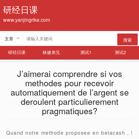
研经日课
www.yanjingrike.com
搜索
研经日课
林健弟兄
测试1
测试2
J’aimerai comprendre si vos
methodes pour recevoir
automatiquement de l’argent se
deroulent particulierement
pragmatiques?
Quand notre methode proposee en betacash , !