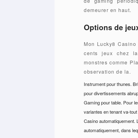
de gaming periodiq
demeurer en haut.
Options de jeu
Mon Lucky8 Casin
cents jeux chez la
monstres comme Play
observation de la.
Instrument pour thunes. B
pour divertissements abrupt
Gaming pour table. Pour les
variantes en tenant va-tou
Casino automatiquement. L
automatiquement, dans lequ