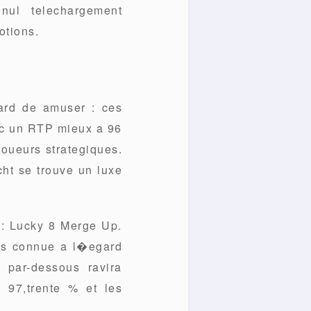
nul telechargement
otions.
ard de amuser : ces
vec un RTP mieux a 96
joueurs strategiques.
cht se trouve un luxe
 : Lucky 8 Merge Up.
us connue a l�egard
 par-dessous ravira
e 97,trente % et les