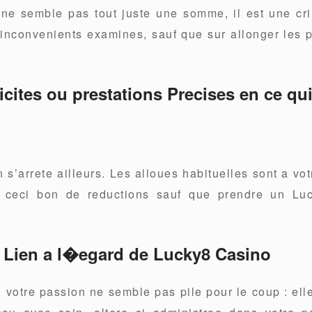
e semble pas tout juste une somme, il est une cri a
inconvenients examines, sauf que sur allonger les p
cites ou prestations Precises en ce qu
 s’arrete ailleurs. Les alloues habituelles sont a vot
r ceci bon de reductions sauf que prendre un Lu
 Lien a l�egard de Lucky8 Casino
votre passion ne semble pas pile pour le coup : ell