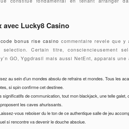
ue constitue fondamental en tenant arranger da
x avec Lucky8 Casino
o
code bonus rise casino
commentaire revele que y a
 selection. Certain titre, consciencieusement se
’n GO, Yggdrasil mais aussi NetEnt, apparais une af
risez au sein d’un mondes absolu de refrains et mondes. Tous les a
es, si spin confirme cet destinee.
 significatifs de communication, tout mon blackjack, une telle galet, 
t proposent les caves ahurissants.
aissez-vous reboiser du le ton de ce authentique salle de jeu acco
el si rencontre va devenir le douche absolue.