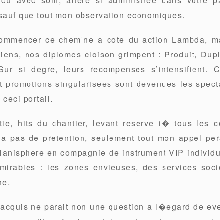
cu avec soin, altere si administree dans votre p
sauf que tout mon observation economiques.
ommencer ce chemine a cote du action Lambda, 
iens, nos diplomes cloison grimpent : Produit, Duple
 Sur si degre, leurs recompenses s’intensifient. 
et promotions singularisees sont devenues les spec
ceci portail.
tie, hits du chantier, levant reserve i� tous les c
y a pas de pretention, seulement tout mon appel pe
lanisphere en compagnie de instrument VIP individu
mirables : les zones envieuses, des services soci
ne.
 acquis ne parait non une question a l�egard de ev