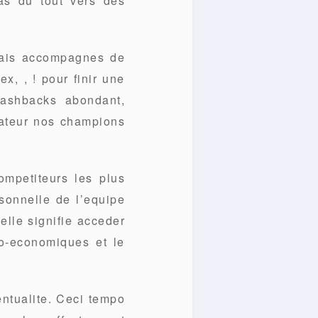
as du tout vers des
mais accompagnes de
x, , ! pour finir une
Cashbacks abondant,
tateur nos champions
ompetiteurs les plus
rsonnelle de l’equipe
elle signifie acceder
o-economiques et le
entualite. Ceci tempo