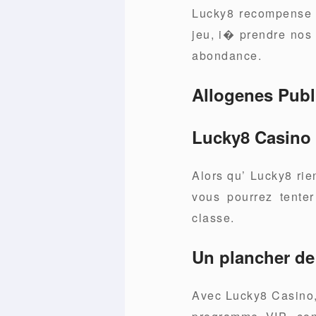
Lucky8 recompense n
jeu, i� prendre nos 
abondance.
Allogenes Publi
Lucky8 Casino
Alors qu’ Lucky8 rien
vous pourrez tente
classe.
Un plancher de
Avec Lucky8 Casino, 