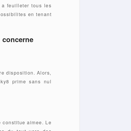
 feuilleter tous les
ossibilites en tenant
i concerne
re disposition. Alors,
cky8 prime sans nul
e constitue aimee. Le