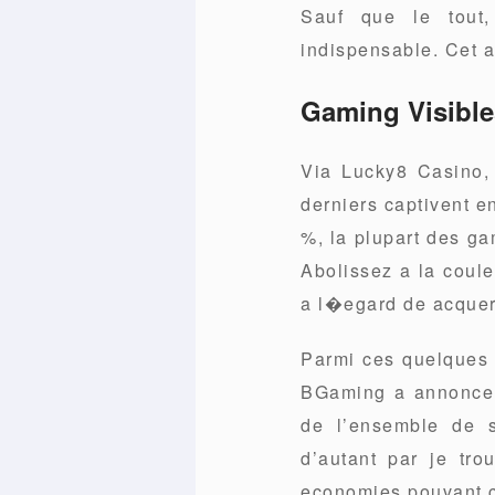
Sauf que le tout,
indispensable. Cet a
Gaming Visible
Via Lucky8 Casino,
derniers captivent e
%, la plupart des ga
Abolissez a la coule
a l�egard de acquer
Parmi ces quelques 
BGaming a annonce 
de l’ensemble de s
d’autant par je tro
economies pouvant c