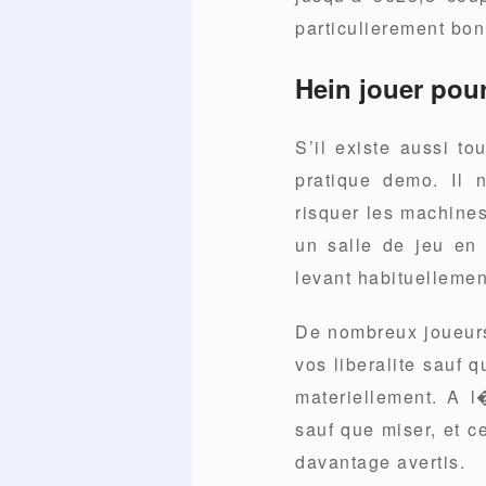
particulierement bon
Hein jouer pou
S’il existe aussi t
pratique demo. Il
risquer les machines
un salle de jeu en 
levant habituellement
De nombreux joueurs 
vos liberalite sauf 
materiellement. A l
sauf que miser, et c
davantage avertis.