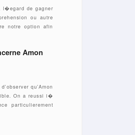
a l�egard de gagner
mprehension ou autre
e notre option afin
concerne Amon
e d’observer qu’Amon
sible. On a reussi i�
ce particulierement