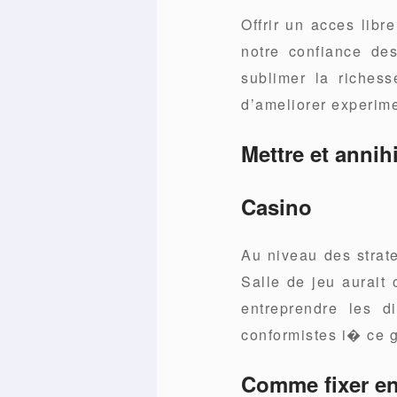
Offrir un acces li
notre confiance des
sublimer la riches
d’ameliorer experime
Mettre et annih
Casino
Au niveau des strat
Salle de jeu aurait 
entreprendre les d
conformistes i� ce g
Comme fixer en 