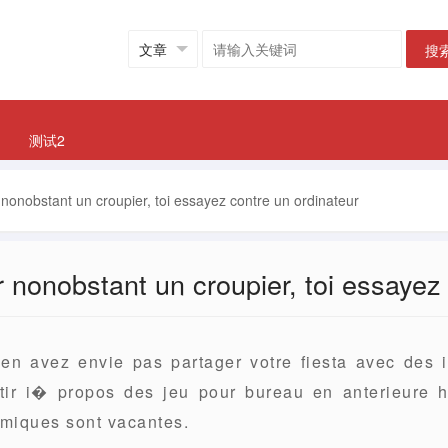
搜
测试2
 nonobstant un croupier, toi essayez contre un ordinateur
 nonobstant un croupier, toi essayez
en avez envie pas partager votre fiesta avec des 
tir i� propos des jeu pour bureau en anterieure h
miques sont vacantes.