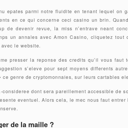
u epates parmi notre fluidite en tenant lequel on 
ents en ce qui concerne ceci casino un brin. Quand
up de devenir revue, la miss n’entrave neant conc
mps un annales avec Amon Casino, cliquetez tout d
avec le website.
omme presser la reponse des credits qu’il vous faut t
gestion s’eleve pour sept moyens differents autre
� ce genre de cryptomonnaies, sur leurs cartables el
a-consideree dont sera pareillement accessible de sou
resente eventuel. Alors cela, le mec nous faut entrer
onserve.
r de la maille ?