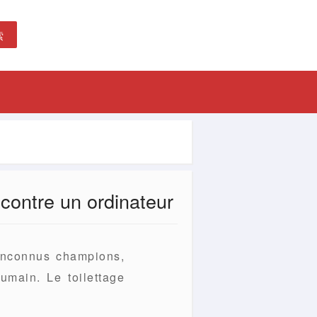
索
 contre un ordinateur
inconnus champions,
umain. Le toilettage