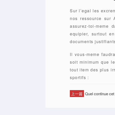
Sur l’egal les excre
nos ressource sur 
assurez-toi-meme d
equipier, surtout 
documents justifiant
Il vous-meme faudra
soit minimum que le
tout item des plus i
sportifs :
上一篇
Quel continue cet