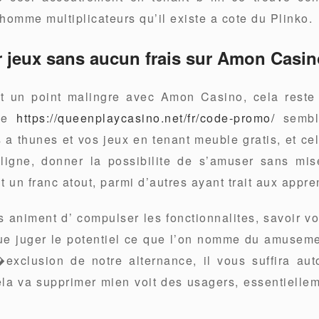
homme multiplicateurs qu’il existe a cote du Plinko.
r jeux sans aucun frais sur Amon Casin
out un point malingre avec Amon Casino, cela reste
 ne
https://queenplaycasino.net/fr/code-promo/
sembl
 a thunes et vos jeux en tenant meuble gratis, et ce
ligne, donner la possibilite de s’amuser sans mis
 un franc atout, parmi d’autres ayant trait aux appren
animent d’ compulser les fonctionnalites, savoir vo
que juger le potentiel ce que l’on nomme du amusem
�exclusion de notre alternance, il vous suffira au
ela va supprimer mien voit des usagers, essentielle