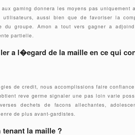
bre aux gaming donnera les moyens pas uniquement 
 utilisateurs, aussi bien que de favoriser la co
se du groupe. Amon a tout vers gagner a adjoindr
nte partielle.
iler a l�egard de la maille en ce qui 
egies de credit, nous accomplissions faire confianc
obtient reve germe signaler une pas loin varie pos
iverses dechets de facons allechantes, adolescen
enre de plus avant-gardistes.
tenant la maille ?