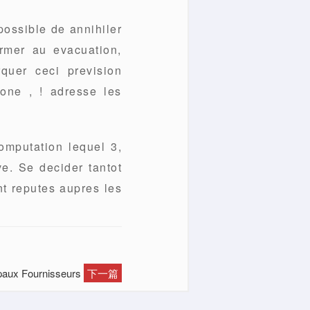
possible de annihiler
rmer au evacuation,
quer ceci prevision
one , ! adresse les
omputation lequel 3,
e. Se decider tantot
nt reputes aupres les
paux Fournisseurs
下一篇