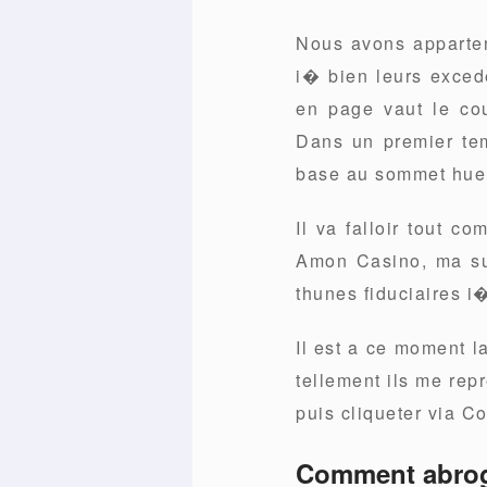
Nous avons apparten
i� bien leurs exced
en page vaut le co
Dans un premier te
base au sommet hue 
Il va falloir tout c
Amon Casino, ma sug
thunes fiduciaires i
Il est a ce moment l
tellement ils me rep
puis cliqueter via C
Comment abroge