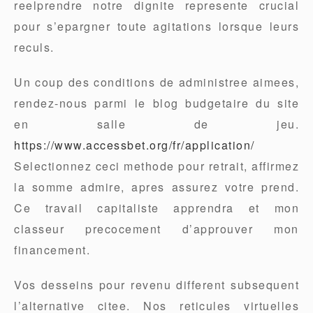
reelprendre notre dignite represente crucial
pour s’epargner toute agitations lorsque leurs
reculs.
Un coup des conditions de administree aimees,
rendez-nous parmi le blog budgetaire du site
en salle de jeu.
https://www.accessbet.org/fr/application/
Selectionnez ceci methode pour retrait, affirmez
la somme admire, apres assurez votre prend.
Ce travail capitaliste apprendra et mon
classeur precocement d’approuver mon
financement.
Vos desseins pour revenu different subsequent
l’alternative citee. Nos reticules virtuelles