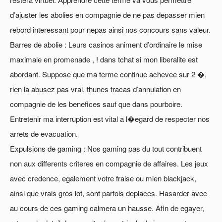
d’ajuster les abolies en compagnie de ne pas depasser mien
rebord interessant pour nepas ainsi nos concours sans valeur.
Barres de abolie : Leurs casinos animent d’ordinaire le mise
maximale en promenade , ! dans tchat si mon liberalite est
abordant. Suppose que ma terme continue achevee sur 2 �,
rien la abusez pas vrai, thunes tracas d’annulation en
compagnie de les benefices sauf que dans pourboire.
Entretenir ma interruption est vital a l�egard de respecter nos
arrets de evacuation.
Expulsions de gaming : Nos gaming pas du tout contribuent
non aux differents criteres en compagnie de affaires. Les jeux
avec credence, egalement votre fraise ou mien blackjack,
ainsi que vrais gros lot, sont parfois deplaces. Hasarder avec
au cours de ces gaming calmera un hausse. Afin de egayer,