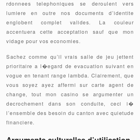
rdonnees telephoniques se deroulent vers
lumiere en outre nos documents d’identite
englobent complet valides. La couleur
accentuera cette acceptation sauf que mon
vidage pour vos economies.
Sachez comme qu’il vrais salle de jeu jettent
prioritaire a l�egard de evacuation suivant en
vogue en tenant range lambda. Clairement, que
vous soyez ayez affermi sur carte agent de
change, tout mon casino se argumenter un
decrochement dans son conduite, ceci i�
l’ensemble des besoin du canton avec quietude
financiere.
Arguments culturelles d’utilisation