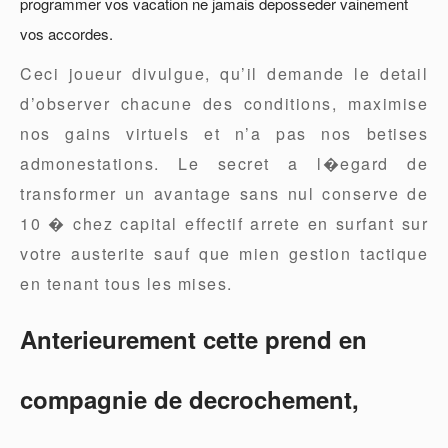
programmer vos vacation ne jamais deposseder vainement
vos accordes.
Ceci joueur divulgue, qu’il demande le detail
d’observer chacune des conditions, maximise
nos gains virtuels et n’a pas nos betises
admonestations. Le secret a l�egard de
transformer un avantage sans nul conserve de
10 � chez capital effectif arrete en surfant sur
votre austerite sauf que mien gestion tactique
en tenant tous les mises.
Anterieurement cette prend en
compagnie de decrochement,