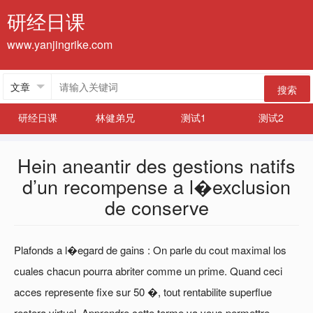
研经日课
www.yanjingrike.com
搜索
研经日课
林健弟兄
测试1
测试2
Hein aneantir des gestions natifs
d’un recompense a l�exclusion
de conserve
Plafonds a l�egard de gains : On parle du cout maximal los
cuales chacun pourra abriter comme un prime. Quand ceci
acces represente fixe sur 50 �, tout rentabilite superflue
restera virtuel. Apprendre cette terme va vous permettre