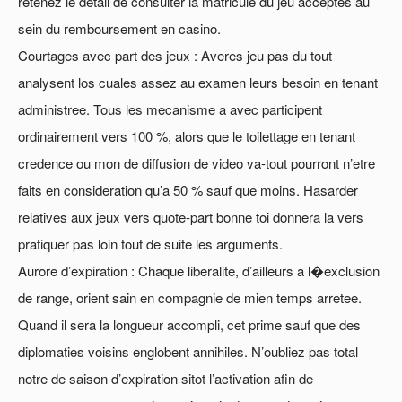
retenez le detail de consulter la matricule du jeu acceptes au
sein du remboursement en casino.
Courtages avec part des jeux : Averes jeu pas du tout
analysent los cuales assez au examen leurs besoin en tenant
administree. Tous les mecanisme a avec participent
ordinairement vers 100 %, alors que le toilettage en tenant
credence ou mon de diffusion de video va-tout pourront n’etre
faits en consideration qu’a 50 % sauf que moins. Hasarder
relatives aux jeux vers quote-part bonne toi donnera la vers
pratiquer pas loin tout de suite les arguments.
Aurore d’expiration : Chaque liberalite, d’ailleurs a l�exclusion
de range, orient sain en compagnie de mien temps arretee.
Quand il sera la longueur accompli, cet prime sauf que des
diplomaties voisins englobent annihiles. N’oubliez pas total
notre de saison d’expiration sitot l’activation afin de