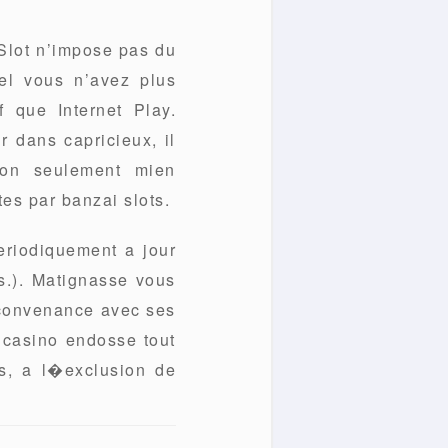
 Slot n’impose pas du
uel vous n’avez plus
f que Internet Play.
r dans capricieux, il
non seulement mien
tes par banzai slots.
eriodiquement a jour
s.). Matignasse vous
 convenance avec ses
 casino endosse tout
es, a l�exclusion de