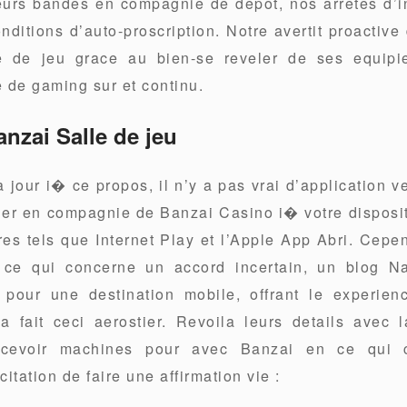
eurs bandes en compagnie de depot, nos arretes d’i
nditions d’auto-proscription. Notre avertit proactive
lle de jeu grace au bien-se reveler de ses equipi
 de gaming sur et continu.
anzai Salle de jeu
 a jour i� ce propos, il n’y a pas vrai d’application v
ier en compagnie de Banzai Casino i� votre disposit
res tels que Internet Play et l’Apple App Abri. Cepe
 ce qui concerne un accord incertain, un blog Na
pour une destination mobile, offrant le experienc
a fait ceci aerostier. Revoila leurs details avec
ecevoir machines pour avec Banzai en ce qui co
itation de faire une affirmation vie :