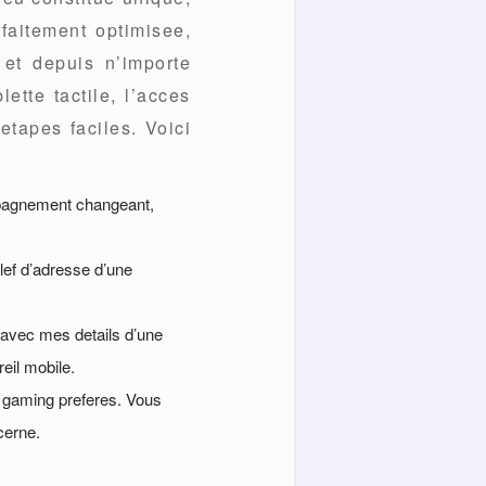
faitement optimisee,
 et depuis n’importe
ette tactile, l’acces
etapes faciles. Voici
mpagnement changeant,
lef d’adresse d’une
r avec mes details d’une
eil mobile.
 gaming preferes. Vous
cerne.