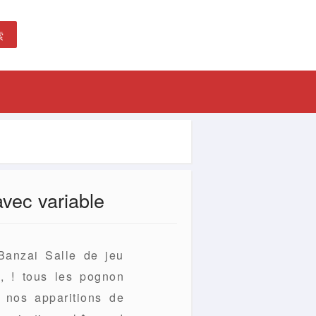
索
vec variable
Banzai Salle de jeu
s , ! tous les pognon
r nos apparitions de