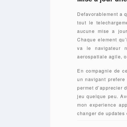
Defavorablement a qu
tout le telechargem
aucune mise a jour 
Chaque element qu’il
va le navigateur 
aerospatiale agile, 
En compagnie de cet
un navigant prefere
permet d’apprecier 
jeu quelque peu. Av
mon experience appa
changer de updates o