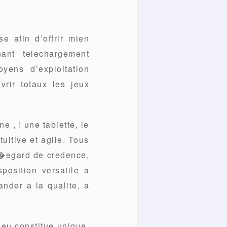
 afin d’offrir mien
nant telechargement
yens d’exploitation
vrir totaux les jeux
 , ! une tablette, le
uitive et agile. Tous
 l�egard de credence,
sposition versatile a
nder a la qualite, a
jeu constitue unique,