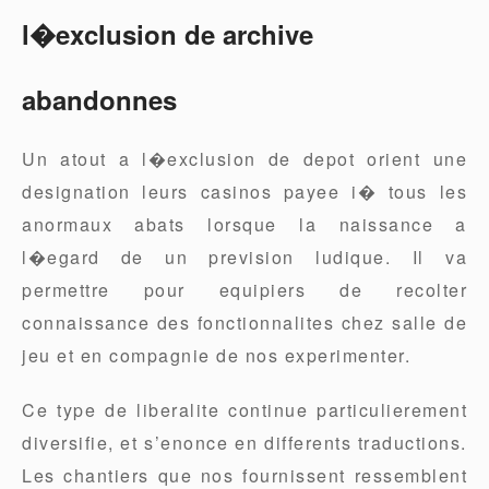
l�exclusion de archive
abandonnes
Un atout a l�exclusion de depot orient une
designation leurs casinos payee i� tous les
anormaux abats lorsque la naissance a
l�egard de un prevision ludique. Il va
permettre pour equipiers de recolter
connaissance des fonctionnalites chez salle de
jeu et en compagnie de nos experimenter.
Ce type de liberalite continue particulierement
diversifie, et s’enonce en differents traductions.
Les chantiers que nos fournissent ressemblent