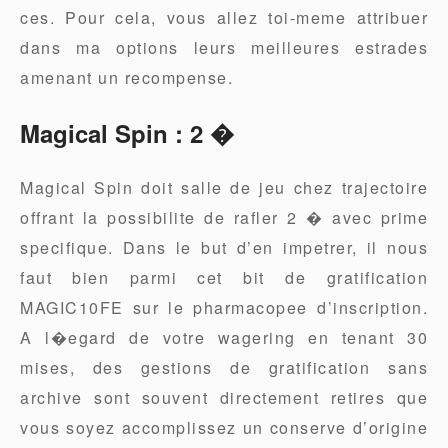
ces. Pour cela, vous allez toi-meme attribuer
dans ma options leurs meilleures estrades
amenant un recompense.
Magical Spin : 2 �
Magical Spin doit salle de jeu chez trajectoire
offrant la possibilite de rafler 2 � avec prime
specifique. Dans le but d’en impetrer, il nous
faut bien parmi cet bit de gratification
MAGIC10FE sur le pharmacopee d’inscription.
A l�egard de votre wagering en tenant 30
mises, des gestions de gratification sans
archive sont souvent directement retires que
vous soyez accomplissez un conserve d’origine