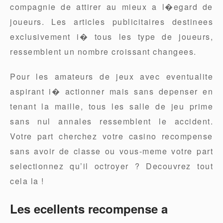
compagnie de attirer au mieux a l�egard de
joueurs. Les articles publicitaires destinees
exclusivement i� tous les type de joueurs,
ressemblent un nombre croissant changees.
Pour les amateurs de jeux avec eventualite
aspirant i� actionner mais sans depenser en
tenant la maille, tous les salle de jeu prime
sans nul annales ressemblent le accident.
Votre part cherchez votre casino recompense
sans avoir de classe ou vous-meme votre part
selectionnez qu’il octroyer ? Decouvrez tout
cela la !
Les ecellents recompense a