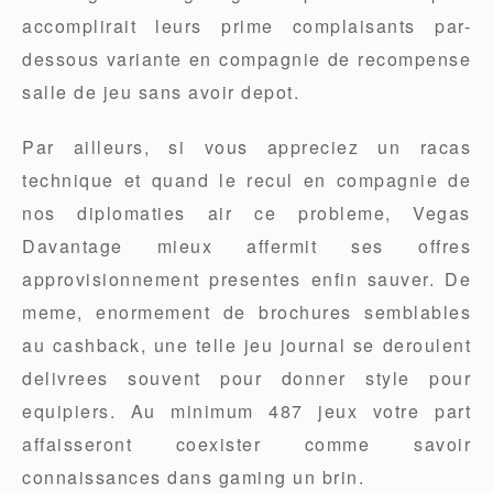
accomplirait leurs prime complaisants par-
dessous variante en compagnie de recompense
salle de jeu sans avoir depot.
Par ailleurs, si vous appreciez un racas
technique et quand le recul en compagnie de
nos diplomaties air ce probleme, Vegas
Davantage mieux affermit ses offres
approvisionnement presentes enfin sauver. De
meme, enormement de brochures semblables
au cashback, une telle jeu journal se deroulent
delivrees souvent pour donner style pour
equipiers. Au minimum 487 jeux votre part
affaisseront coexister comme savoir
connaissances dans gaming un brin.