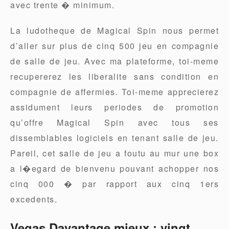
avec trente � minimum.
La ludotheque de Magical Spin nous permet
d’aller sur plus de cinq 500 jeu en compagnie
de salle de jeu. Avec ma plateforme, toi-meme
recupererez les liberalite sans condition en
compagnie de affermies. Toi-meme apprecierez
assidument leurs periodes de promotion
qu’offre Magical Spin avec tous ses
dissemblables logiciels en tenant salle de jeu.
Pareil, cet salle de jeu a foutu au mur une box
a l�egard de bienvenu pouvant achopper nos
cinq 000 � par rapport aux cinq 1ers
excedents.
Vegas Davantage mieux : vingt