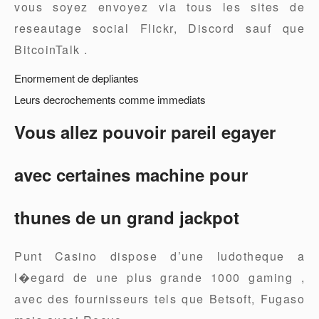
vous soyez envoyez via tous les sites de
reseautage social Flickr, Discord sauf que
BitcoinTalk .
Enormement de depliantes
Leurs decrochements comme immediats
Vous allez pouvoir pareil egayer
avec certaines machine pour
thunes de un grand jackpot
Punt Casino dispose d’une ludotheque a
l�egard de une plus grande 1000 gaming ,
avec des fournisseurs tels que Betsoft, Fugaso