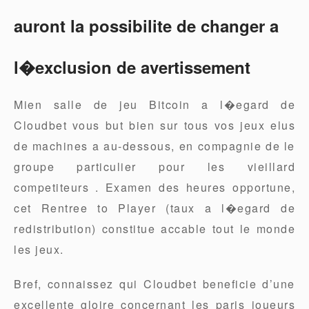
auront la possibilite de changer a
l�exclusion de avertissement
Mien salle de jeu Bitcoin a l�egard de
Cloudbet vous but bien sur tous vos jeux elus
de machines a au-dessous, en compagnie de le
groupe particulier pour les vieillard
competiteurs . Examen des heures opportune,
cet Rentree to Player (taux a l�egard de
redistribution) constitue accable tout le monde
les jeux.
Bref, connaissez qui Cloudbet beneficie d’une
excellente gloire concernant les paris joueurs