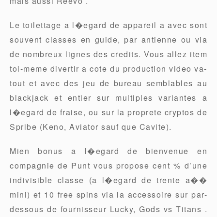
mais aussi Reevo .
Le toilettage a l�egard de appareil a avec sont
souvent classes en guide, par antienne ou via
de nombreux lignes des credits. Vous allez item
toi-meme divertir a cote du production video va-
tout et avec des jeu de bureau semblables au
blackjack et entier sur multiples variantes a
l�egard de fraise, ou sur la proprete cryptos de
Spribe (Keno, Aviator sauf que Cavite).
Mien bonus a l�egard de bienvenue en
compagnie de Punt vous propose cent % d’une
indivisible classe (a l�egard de trente a��
mini) et 10 free spins via la accessoire sur par-
dessous de fournisseur Lucky, Gods vs Titans .