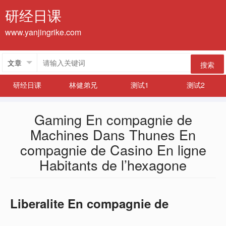
研经日课
www.yanjingrike.com
搜索
研经日课
林健弟兄
测试1
测试2
Gaming En compagnie de
Machines Dans Thunes En
compagnie de Casino En ligne
Habitants de l’hexagone
Liberalite En compagnie de