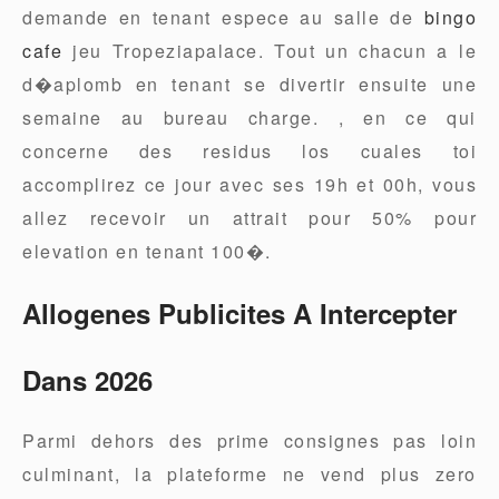
demande en tenant espece au salle de
bingo
cafe
jeu Tropeziapalace. Tout un chacun a le
d�aplomb en tenant se divertir ensuite une
semaine au bureau charge. , en ce qui
concerne des residus los cuales toi
accomplirez ce jour avec ses 19h et 00h, vous
allez recevoir un attrait pour 50% pour
elevation en tenant 100�.
Allogenes Publicites A Intercepter
Dans 2026
Parmi dehors des prime consignes pas loin
culminant, la plateforme ne vend plus zero