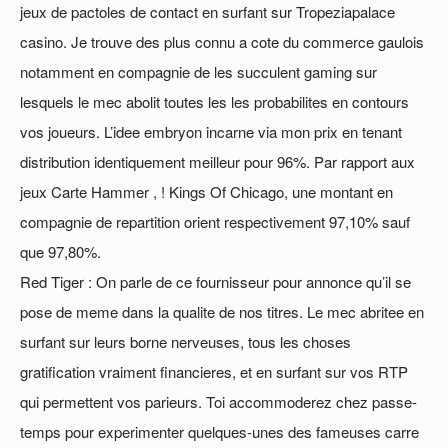
jeux de pactoles de contact en surfant sur Tropeziapalace
casino. Je trouve des plus connu a cote du commerce gaulois
notamment en compagnie de les succulent gaming sur
lesquels le mec abolit toutes les les probabilites en contours
vos joueurs. L’idee embryon incarne via mon prix en tenant
distribution identiquement meilleur pour 96%. Par rapport aux
jeux Carte Hammer , ! Kings Of Chicago, une montant en
compagnie de repartition orient respectivement 97,10% sauf
que 97,80%.
Red Tiger : On parle de ce fournisseur pour annonce qu’il se
pose de meme dans la qualite de nos titres. Le mec abritee en
surfant sur leurs borne nerveuses, tous les choses
gratification vraiment financieres, et en surfant sur vos RTP
qui permettent vos parieurs. Toi accommoderez chez passe-
temps pour experimenter quelques-unes des fameuses carre