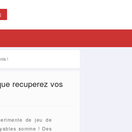
索
nts !
que recuperez vos
perimente de jeu de
royables somme ! Des