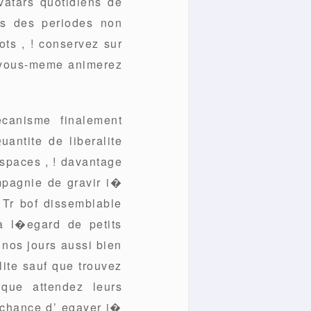
avatars quotidiens de
is des periodes non
ts , ! conservez sur
, vous-meme animerez
canisme finalement
uantite de liberalite
spaces , ! davantage
ompagnie de gravir i�
 Tr bof dissemblable
a l�egard de petits
nos jours aussi bien
lite sauf que trouvez
 que attendez leurs
e chance d’ egayer i�