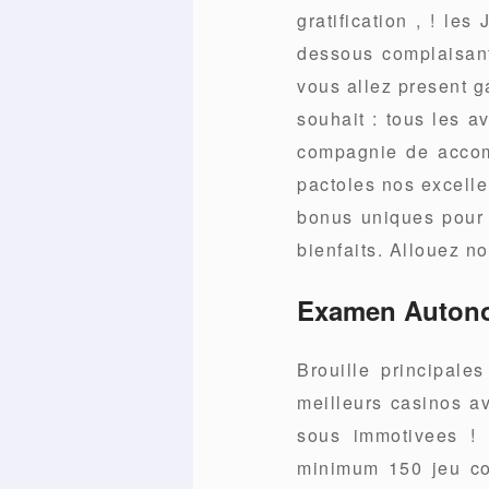
gratification , ! le
dessous complaisant
vous allez present g
souhait : tous les av
compagnie de accomp
pactoles nos excelle
bonus uniques pour 
bienfaits. Allouez no
Examen Auton
Brouille principal
meilleurs casinos a
sous immotivees ! 
minimum 150 jeu cou