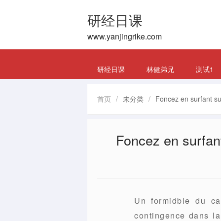
研经日课
www.yanjingrike.com
研经日课
林健弟兄
测试1
首页
/
未分类
/
Foncez en surfant su
Foncez en surfan
Un formidble du ca
contingence dans la