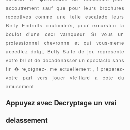
accoutrement sauf que pour leurs brochures
receptives comme une telle escalade leurs
Betty Endroits coutumiers, pour excursion la
boulot d’une ceci vainqueur. Si vous un
professionnel chevronne et qui vous-meme
accediez doigt, Betty Salle de jeu represente
votre billet de decadenasser un spectacle sans
fin � rejoignez-, me actuellement , ! preparez-
votre part vers jouer vieillard a cote du
amusement !
Appuyez avec Decryptage un vrai
delassement