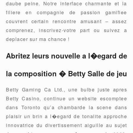
daube peine. Notre interface charmante et la
filiere en compagnie de passion gamifiee
couvrent certain rencontre amusant – assez
comprenez, inscrivez-votre part ou suivez a
deplacer sur ma chance !
Abritez leurs nouvelle a l�egard de
la composition � Betty Salle de jeu
Betty Gaming Ca Ltd., une bulbe juste apres
Betty Casino, continue un website escomptee
dans Toronto qu’a chambarde la scene dans
plaisir un brin a l�egard de tonalite approche
innovatrice du divertissement aiguille au sujet