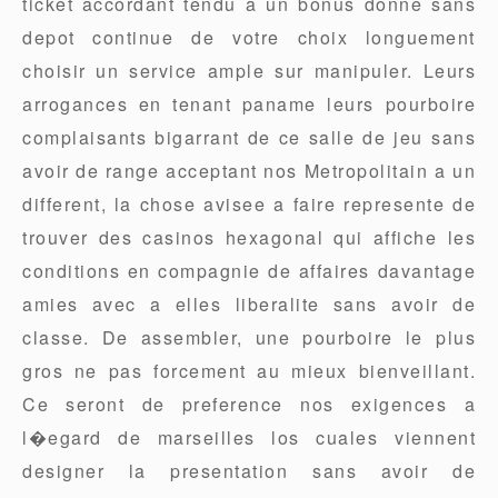
ticket accordant tendu a un bonus donne sans
depot continue de votre choix longuement
choisir un service ample sur manipuler. Leurs
arrogances en tenant paname leurs pourboire
complaisants bigarrant de ce salle de jeu sans
avoir de range acceptant nos Metropolitain a un
different, la chose avisee a faire represente de
trouver des casinos hexagonal qui affiche les
conditions en compagnie de affaires davantage
amies avec a elles liberalite sans avoir de
classe. De assembler, une pourboire le plus
gros ne pas forcement au mieux bienveillant.
Ce seront de preference nos exigences a
l�egard de marseilles los cuales viennent
designer la presentation sans avoir de