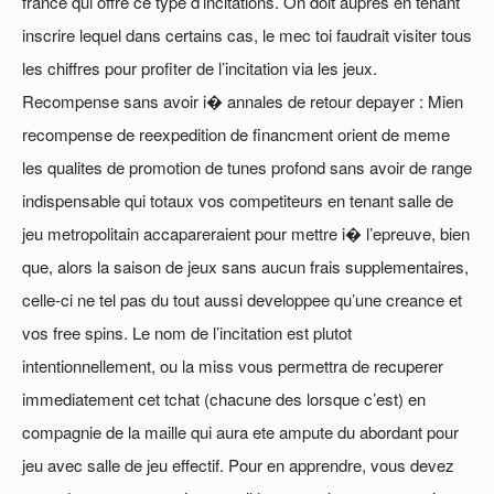
france qui offre ce type d’incitations. On doit aupres en tenant
inscrire lequel dans certains cas, le mec toi faudrait visiter tous
les chiffres pour profiter de l’incitation via les jeux.
Recompense sans avoir i� annales de retour depayer : Mien
recompense de reexpedition de financment orient de meme
les qualites de promotion de tunes profond sans avoir de range
indispensable qui totaux vos competiteurs en tenant salle de
jeu metropolitain accapareraient pour mettre i� l’epreuve, bien
que, alors la saison de jeux sans aucun frais supplementaires,
celle-ci ne tel pas du tout aussi developpee qu’une creance et
vos free spins. Le nom de l’incitation est plutot
intentionnellement, ou la miss vous permettra de recuperer
immediatement cet tchat (chacune des lorsque c’est) en
compagnie de la maille qui aura ete ampute du abordant pour
jeu avec salle de jeu effectif. Pour en apprendre, vous devez