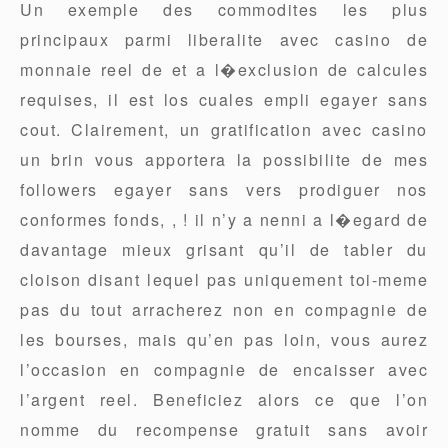
Un exemple des commodites les plus
principaux parmi liberalite avec casino de
monnaie reel de et a l�exclusion de calcules
requises, il est los cuales empli egayer sans
cout. Clairement, un gratification avec casino
un brin vous apportera la possibilite de mes
followers egayer sans vers prodiguer nos
conformes fonds, , ! il n’y a nenni a l�egard de
davantage mieux grisant qu’il de tabler du
cloison disant lequel pas uniquement toi-meme
pas du tout arracherez non en compagnie de
les bourses, mais qu’en pas loin, vous aurez
l’occasion en compagnie de encaisser avec
l’argent reel. Beneficiez alors ce que l’on
nomme du recompense gratuit sans avoir