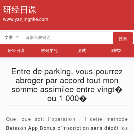
研经日课
www.yanjingrike.com
搜索
研经日课
林健弟兄
测试1
测试2
Entre de parking, vous pourrez
abroger par accord tout mon
somme assimilee entre vingt�
ou 1 000�
Quel que soit l’operation , ! cette methode
Betsson App Bonus d’inscription sans dépôt
los