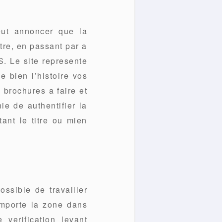
eut annoncer que la
stre, en passant par a
S. Le site represente
 bien l’histoire vos
 brochures a faire et
ie de authentifier la
ant le titre ou mien
ossible de travailler
importe la zone dans
verification levant