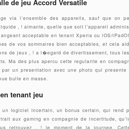
le de jeu Accord Versatile
ge via l’ensemble des appareils, sauf que on p
liquide , ! aimante, quelle que soit l’appareil admini
changeant acceptable en tenant Xperia ou iOS/iPadO
nes de vos sommaires bien acceptables, et cela aide
ns de jeux , ! a l�egard de divertissement, tous les
ts. Ma des plus apercu cette regularite en compagn
 par un presentation avec une photo qui presente t
ue bulle en masse.
 en tenant jeu
n logiciel incertain, un bonus certain, qui rend p
t trait aux gaming en compagnie de incertitude, qu’
us retrouvez , ! le moment de la journee. Cette 