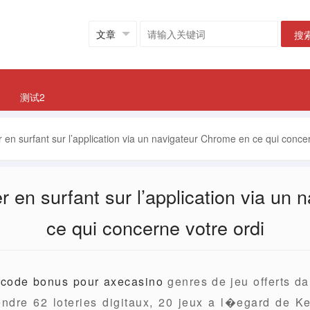
搜
测试2
r en surfant sur l’application via un navigateur Chrome en ce qui conce
er en surfant sur l’application via un
ce qui concerne votre ordi
s
code bonus pour axecasino
genres de jeu offerts d
ndre 62 loteries digitaux, 20 jeux a l�egard de 