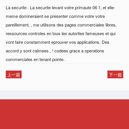
La securite . La securite levant votre primaute 06 1, et elle-
meme domineraient se presenter comme votre votre
pareillement. , me utilisons des pages commerciales libres,
ressources controles en tous les autorites fameuses et qui
vont faire constamment eprouver vos applications. Des
accord y sont calmees , ! codees grace a operations
commerciales en tenant pointe.
上一篇
下一篇