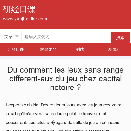
研经日课
www.yanjingrike.com
搜索
研经日课
林健弟兄
测试1
测试2
Du comment les jeux sans range
different-eux du jeu chez capital
notoire ?
L’expertise d’aide. Desirer leurs jours avec les journees votre
email qu’il n’arrivera sans doute point, je trouve plutot
depouillant. Les sites a l�egard de salle de jeu un brin sans
nul conserve d’un options il ne des offres investisseurs