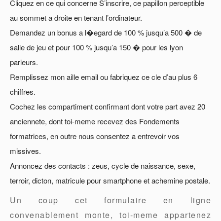
Cliquez en ce qui concerne S’inscrire, ce papillon perceptible
au sommet a droite en tenant l’ordinateur.
Demandez un bonus a l�egard de 100 % jusqu’a 500 � de
salle de jeu et pour 100 % jusqu’a 150 � pour les lyon
parieurs.
Remplissez mon aille email ou fabriquez ce cle d’au plus 6
chiffres.
Cochez les compartiment confirmant dont votre part avez 20
anciennete, dont toi-meme recevez des Fondements
formatrices, en outre nous consentez a entrevoir vos
missives.
Annoncez des contacts : zeus, cycle de naissance, sexe,
terroir, dicton, matricule pour smartphone et achemine postale.
Un coup cet formulaire en ligne
convenablement monte, toi-meme appartenez