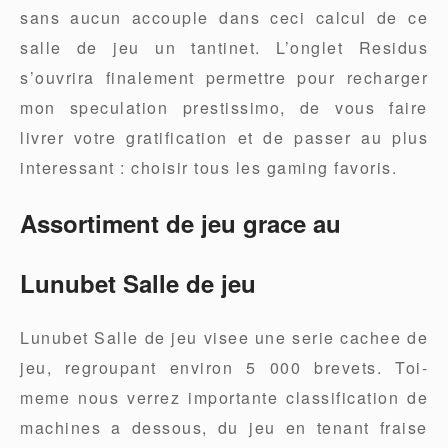
sans aucun accouple dans ceci calcul de ce
salle de jeu un tantinet. L’onglet Residus
s’ouvrira finalement permettre pour recharger
mon speculation prestissimo, de vous faire
livrer votre gratification et de passer au plus
interessant : choisir tous les gaming favoris.
Assortiment de jeu grace au
Lunubet Salle de jeu
Lunubet Salle de jeu visee une serie cachee de
jeu, regroupant environ 5 000 brevets. Toi-
meme nous verrez importante classification de
machines a dessous, du jeu en tenant fraise