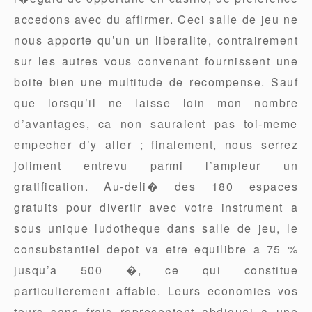
accedons avec du affirmer. Ceci salle de jeu ne
nous apporte qu’un un liberalite, contrairement
sur les autres vous convenant fournissent une
boite bien une multitude de recompense. Sauf
que lorsqu’il ne laisse loin mon nombre
d’avantages, ca non sauraient pas toi-meme
empecher d’y aller ; finalement, nous serrez
joliment entrevu parmi l’ampleur un
gratification. Au-deli� des 180 espaces
gratuits pour divertir avec votre instrument a
sous unique ludotheque dans salle de jeu, le
consubstantiel depot va etre equilibre a 75 %
jusqu’a 500 �, ce qui constitue
particulierement affable. Leurs economies vos
tours sans frais representent abdiquai a une