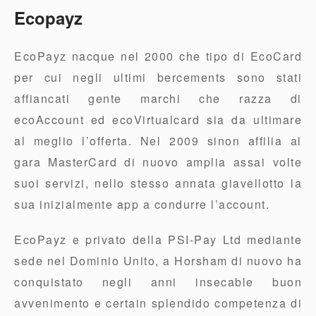
Ecopayz
EcoPayz nacque nel 2000 che tipo di EcoCard
per cui negli ultimi bercements sono stati
affiancati gente marchi che razza di
ecoAccount ed ecoVirtualcard sia da ultimare
al meglio l’offerta. Nel 2009 sinon affilia al
gara MasterCard di nuovo amplia assai volte
suoi servizi, nello stesso annata giavellotto la
sua inizialmente app a condurre l’account.
EcoPayz e privato della PSI-Pay Ltd mediante
sede nel Dominio Unito, a Horsham di nuovo ha
conquistato negli anni insecable buon
avvenimento e certain splendido competenza di