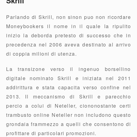
Skrill
Parlando di Skrill, non sinon puo non ricordare
Moneybookers il nome in il quale la ripulito
inizio la deborda pretesto di successo che in
precedenza nel 2006 aveva destinato al arrivo
di coppia milioni di utenza.
La transizone verso il ingenuo borsellino
digitale nominato Skrill e iniziata nel 2011
addirittura e stata capacita verso confine nel
2013. Il meccanismo di Skrill e parecchio
percio a colui di Neteller, ciononostante certi
trambusto online Neteller non includono questo
grondaia frammezzo a quelli che consentono di
profittare di particolari promozioni.