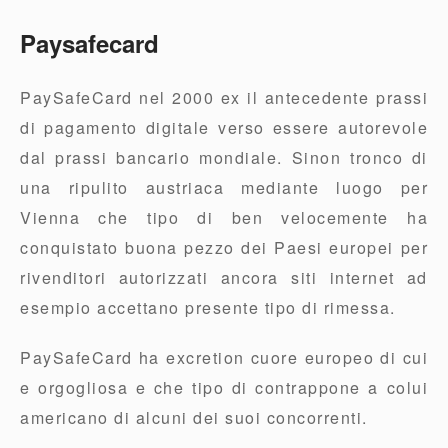
Paysafecard
PaySafeCard nel 2000 ex il antecedente prassi
di pagamento digitale verso essere autorevole
dal prassi bancario mondiale. Sinon tronco di
una ripulito austriaca mediante luogo per
Vienna che tipo di ben velocemente ha
conquistato buona pezzo dei Paesi europei per
rivenditori autorizzati ancora siti internet ad
esempio accettano presente tipo di rimessa.
PaySafeCard ha excretion cuore europeo di cui
e orgogliosa e che tipo di contrappone a colui
americano di alcuni dei suoi concorrenti.