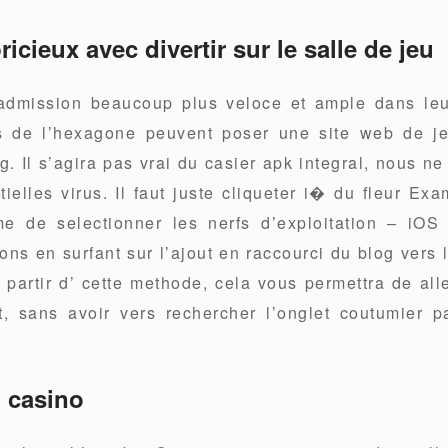
ricieux avec divertir sur le salle de jeu
admission beaucoup plus veloce et ample dans leu
s de l’hexagone peuvent poser une site web de j
. Il s’agira pas vrai du casier apk integral, nous n
ntielles virus. Il faut juste cliqueter i� du fleur E
me de selectionner les nerfs d’exploitation – iOS
ons en surfant sur l’ajout en raccourci du blog vers 
A partir d’ cette methode, cela vous permettra de all
, sans avoir vers rechercher l’onglet coutumier p
 casino