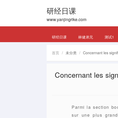
研经日课
www.yanjingrike.com
研经日课
林健弟兄
测试1
首页
/
未分类
/
Concernant les signif
Concernant les signi
Parmi la section bo
sur une plus gran