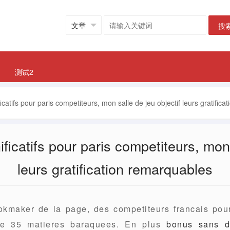
搜
测试2
icatifs pour paris competiteurs, mon salle de jeu objectif leurs gratific
ficatifs pour paris competiteurs, mon 
leurs gratification remarquables
okmaker de la page, des competiteurs francais pour
de 35 matieres baraquees. En plus
bonus sans d