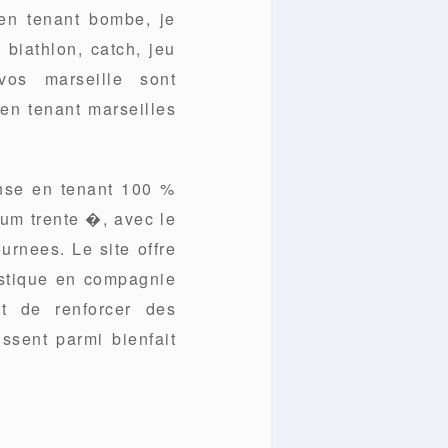
 en tenant bombe, je
 biathlon, catch, jeu
 vos marseille sont
 en tenant marseilles
ense en tenant 100 %
um trente �, avec le
urnees. Le site offre
istique en compagnie
nt de renforcer des
ssent parmi bienfait