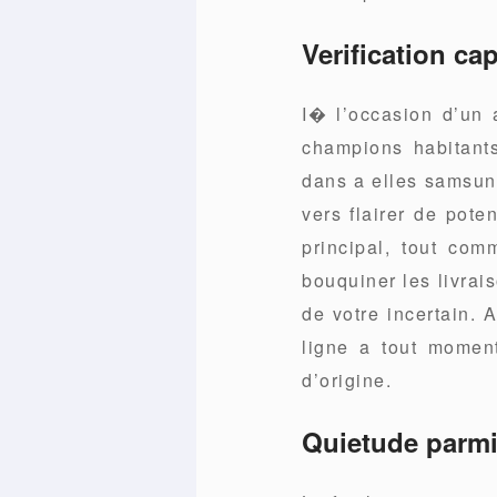
Verification cap
I� l’occasion d’un 
champions habitant
dans a elles samsung
vers flairer de pote
principal, tout com
bouquiner les livrais
de votre incertain. 
ligne a tout moment
d’origine.
Quietude parmi