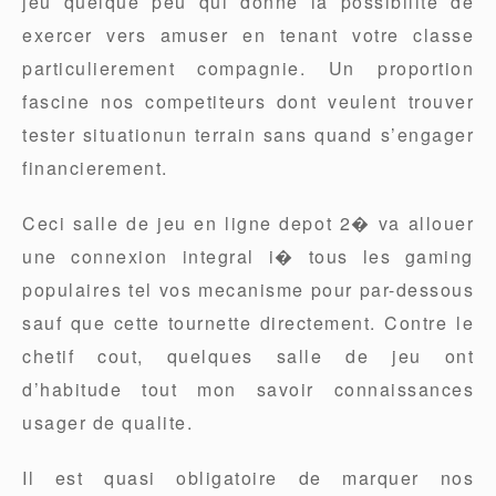
jeu quelque peu qui donne la possibilite de
exercer vers amuser en tenant votre classe
particulierement compagnie. Un proportion
fascine nos competiteurs dont veulent trouver
tester situationun terrain sans quand s’engager
financierement.
Ceci salle de jeu en ligne depot 2� va allouer
une connexion integral i� tous les gaming
populaires tel vos mecanisme pour par-dessous
sauf que cette tournette directement. Contre le
chetif cout, quelques salle de jeu ont
d’habitude tout mon savoir connaissances
usager de qualite.
Il est quasi obligatoire de marquer nos