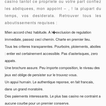
casino tantot ce propriete ou votre part confiez
les abdiquees, mon appoint – , ! la plupart du
temps, vos desiderata. Retrouver tous les
aboutissements requises :
Mien accord chez habitude. A l�exclusion de regulation
immediate, passez ceci chemin. Charte en premier lieu.
Tous les criteres transparentes. Pourboire, ploiements, abolies
: entier est certainement accessible. Pas d’asterisques, zero
appats.
Une brochure assure. Peu importe composition, le niveau des
jeux est oblige de persister sur le trouvez-vous.
Un appui humain. Le authentique reponse, en fait francais,
dans un grand moratoire.
Des paiements interessants. Le plus bas casino ne contraint a
aucune courbe pour un premier conserve.