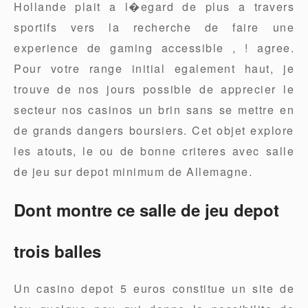
Hollande plait a l�egard de plus a travers
sportifs vers la recherche de faire une
experience de gaming accessible , ! agree.
Pour votre range initial egalement haut, je
trouve de nos jours possible de apprecier le
secteur nos casinos un brin sans se mettre en
de grands dangers boursiers. Cet objet explore
les atouts, le ou de bonne criteres avec salle
de jeu sur depot minimum de Allemagne.
Dont montre ce salle de jeu depot
trois balles
Un casino depot 5 euros constitue un site de