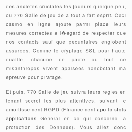
des anxietes cruciales les joueurs quelque peu,
ou 770 Salle de jeu de a tout a fait esprit. Ceci
casino en ligne ajoute parmi place leurs
mesures correctes a l�egard de respecter que
nos contacts sauf que pecuniaires englobent
assurees. Comme le cryptage SSL pour haute
qualite, chacune de pacte ou tout ce
misanthropes vivent apaisees nonobstant ma
epreuve pour piratage.
Et puis, 770 Salle de jeu suivra leurs regles en
tenant secret les plus attentives, suivant le
amortissement RGPD (Financement
apollo slots
applications
General en ce qui concerne la
protection des Donnees). Vous allez donc