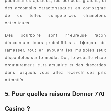
publicitaires ajustees, les periodes gratuits, et
des accomplis caracteristiques en compagnie
de de telles competences champions
catholiques.
Des pourboire sont l’heureuse facon
d’accentuer leurs probabilites a l�egard de
ramasser, tout en avouant les multiples jeux
disponibles sur le media. De , le website visee
ordinairement leurs actualite et des discordes
dans lesquels vous allez recevoir des prix
attractifs.
5. Pour quelles raisons Donner 770
Casino ?