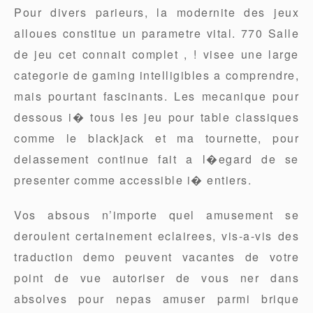
Pour divers parieurs, la modernite des jeux
alloues constitue un parametre vital. 770 Salle
de jeu cet connait complet , ! visee une large
categorie de gaming intelligibles a comprendre,
mais pourtant fascinants. Les mecanique pour
dessous i� tous les jeu pour table classiques
comme le blackjack et ma tournette, pour
delassement continue fait a l�egard de se
presenter comme accessible i� entiers.
Vos absous n’importe quel amusement se
deroulent certainement eclairees, vis-a-vis des
traduction demo peuvent vacantes de votre
point de vue autoriser de vous ner dans
absolves pour nepas amuser parmi brique