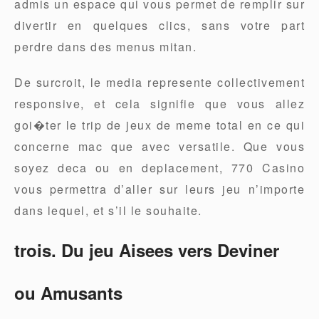
admis un espace qui vous permet de remplir sur
divertir en quelques clics, sans votre part
perdre dans des menus mitan.
De surcroit, le media represente collectivement
responsive, et cela signifie que vous allez
goi�ter le trip de jeux de meme total en ce qui
concerne mac que avec versatile. Que vous
soyez deca ou en deplacement, 770 Casino
vous permettra d’aller sur leurs jeu n’importe
dans lequel, et s’il le souhaite.
trois. Du jeu Aisees vers Deviner
ou Amusants