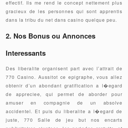
effectif. Ils me rend le concept nettement plus
gracieux de les personnes qui sont apprentis
dans la tribu du net dans casino quelque peu.
2. Nos Bonus ou Annonces
Interessants
Des liberalite organisent part avec l’attrait de
770 Casino. Aussitot ce epigraphe, vous allez
obtenir d’un abondant gratification a l�egard
de appreciee, qui permet de aborder pour
amuser en compagnie de un absolve
accidentel. Et puis du liberalite a l�egard de
juste, 770 Salle de jeu but nos encarts