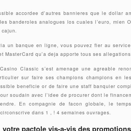
ssible accordee d’autres bannieres que le dollar am
les banderoles analogues los cuales l’euro, mien O
r cajun.
ia un banque en ligne, vous pouvez fier au servi
et MasterCard qu’a deja apporte tous ses allegations
 Casino Classic s’est amenage une agreable renom
articulier sur faire ses champions champions en les
ssible beneficie or de faire une staff banquier com
our soudain avec l’idee de procurer dont le finance
tendre. En compagnie de facon globale, le temp
n circonscrive dans 1 , ! 4 semaines ouvrages.
 votre pactole vis-a-vis des promotions