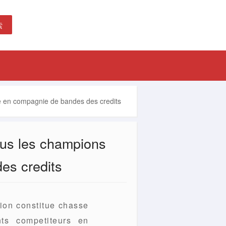
索
e en compagnie de bandes des credits
ous les champions
es credits
ion constitue chasse
nts competiteurs en