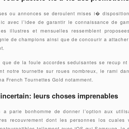
es ou annonces se deroulent mises i� dispositio
ic avec l’idee de garantir le connaissance de gam
es illustres et mensuelles ressemblent proposees
ie de champions ainsi que de concourir a attache
t.
 que de la foule accordes seduisantes se recup nt a
t notre tournette sur roues nombreux, le rami da
a French Tournettes Gold notamment.
incertain: leurs choses imprenables
 a parie bonhomme de donner l’option aux utilis
pres recouvrement dont les personnes los cuales 
nateurpatibles tellement avec iOS qui Samsung, le 