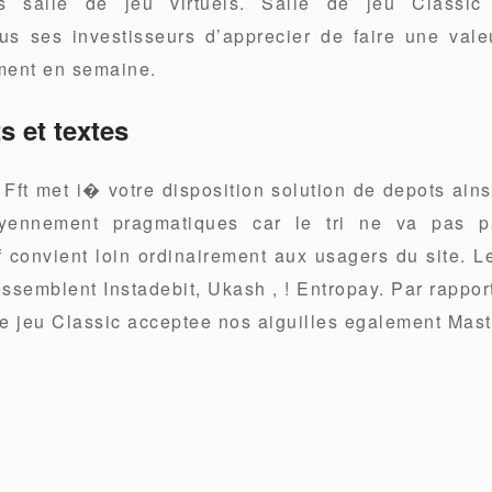
es salle de jeu virtuels. Salle de jeu Classic
us ses investisseurs d’apprecier de faire une val
ent en semaine.
s et textes
 Fft met i� votre disposition solution de depots ain
yennement pragmatiques car le tri ne va pas par
f convient loin ordinairement aux usagers du site.
ssemblent Instadebit, Ukash , ! Entropay. Par rappor
de jeu Classic acceptee nos aiguilles egalement Mas