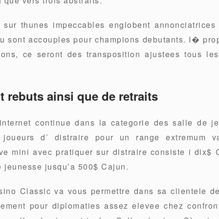
f que vers trois abstraits.
 sur thunes impeccables englobent annonciatrices
u sont accouples pour champions debutants. I� pr
ons, ce seront des transposition ajustees tous l
t rebuts ainsi que de retraits
nternet continue dans la categorie des salle de je
 joueurs d’ distraire pour un range extremum va
 mini avec pratiquer sur distraire consiste i dix$
 jeunesse jusqu’a 500$ Cajun.
no Classic va vous permettre dans sa clientele de 
hement pour diplomaties assez elevee chez confron