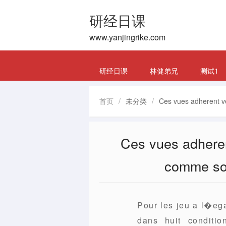
研经日课
www.yanjingrike.com
研经日课
林健弟兄
测试1
首页
/
未分类
/
Ces vues adherent v
Ces vues adheren
comme son
Pour les jeu a l�eg
dans huit conditio