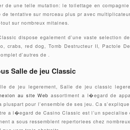
r de une telle mutation: le toilettage en compagni
e de tentative sur morceau plus pr avec multiplicateu
-tout sur nombreux mitaines.
Classic dispose egalement d’une vaste selection d
o, crabs, red dog, Tomb Destructeur II, Pactole 
omplet d’autres de .
us Salle de jeu Classic
alle de jeu legerement, Salle de jeu classic lege
nexion au site Web
assortiment a l�egard de appar
a pluspart pour l’ensemble de ses jeu. Ca s’explique 
e a l�egard de Casino Classic est l’un specialise 
ent a sous ressemblent repertoriees chez nombreux s